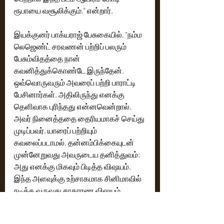
ரூபாயை வசூலிக்கும்," என்றார்.
இயக்குனர் பாக்யராஜ் பேசுகையில், "நம்ம 
லெஜெண்ட் சரவணன் பற்றிப் பலரும் 
பேசும்விதத்தை நான் 
கவனித்துக்கொண்டே இருந்தேன். 
ஒவ்வொருவரும் அவரைப் பற்றி பாராட்டி  
பேசினார்கள். அதிலிருந்து எனக்கு 
தெளிவாக புரிந்தது என்னவென்றால், 
அவர் நினைத்ததை தைரியமாகச் செய்து 
முடிப்பவர், யாரைப் பற்றியும் 
கவலைப்படாமல், தன்னம்பிக்கையுடன் 
முன்னேறுவது அவருடைய தனித்துவம்; 
அது எனக்கு மிகவும் பிடித்த விஷயம். 
இந்த அளவுக்கு உற்சாகமாக சினிமாவில் 
நடிக்க வருவது சாதாரண விஷயம் 
இல்லை. அது ஒரு பெரிய சாதனை. 
'லெஜெண்ட்' படத்திற்குப் பிறகு 'லீடர்' என்ற 