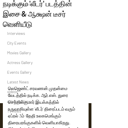
நடிக்கும் 'லீடர்' படத்தின்
Political News
இசை & ஆக்ஷ‌ன் டீசர்
Tamil News
வெளியீடு
Reviews
Interviews
City Events
Movies Gallery
Actress Gallery
Events Gallery
Latest News
லெஜெண்ட் சரவணன் முதன்மை 
videos
வேடத்தில் நடிக்க, ஆர்.எஸ். துரை 
actors gallery
செந்தில்குமார் இயக்கத்தில் 
உருவாகியுள்ள 'லீடர்' திரைப்படம் வரும் 
Tv news
ஏப்ரல் 3ம்  தேதி உலகமெங்கும் 
திரையரங்குகளில் வெளியாகிறது. 