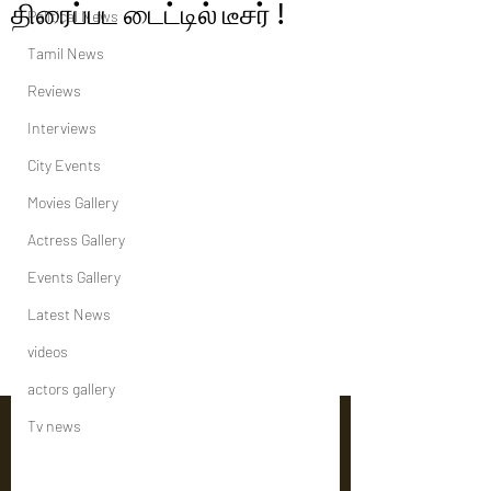
திரைப்பட டைட்டில் டீசர் !
Political News
Tamil News
Reviews
Interviews
City Events
Movies Gallery
Actress Gallery
Events Gallery
Latest News
videos
actors gallery
Tv news