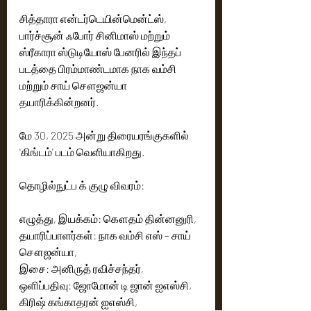
சித்தாரா என்டர்டெயின்மென்ட்ஸ், 
பார்ச்சூன் ஃபோர் சினிமாஸ் மற்றும் 
ஸ்ரீகாரா ஸ்டுடியோஸ் பேனரில் இந்தப் 
படத்தை பிரம்மாண்டமாக நாக வம்சி 
மற்றும் சாய் சௌஜன்யா 
தயாரிக்கின்றனர். 
மே 30, 2025 அன்று திரையரங்குகளில் 
'கிங்டம்' படம் வெளியாகிறது. 
தொழில்நுட்ப க் குழு விவரம்:
எழுத்து, இயக்கம்: கௌதம் தின்னனுரி,
தயாரிப்பாளர்கள்: நாக வம்சி எஸ் – சாய் 
சௌஜன்யா, 
இசை: அனிருத் ரவிச்சந்தர்,
ஒளிப்பதிவு: ஜோமோன் டி ஜான் ஐஎஸ்சி, 
கிரிஷ் கங்காதரன் ஐஎஸ்சி,