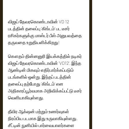
விஜய் தேவரகொண்டாவின் VD 12  
படத்தின் தலைப்பு 'கிங்டம்' பட டீசர் 
ரசிகர்களுக்கு மாஸ்டர் பீஸ் அனுபவத்தை 
தருவதை உறுதியளிக்கிறது!
கௌதம் தின்னனுரி இயக்கத்தில் நடிகர் 
விஜய் தேவரகொண்டாவின் 'VD12', இந்த 
ஆண்டின் மிகவும் எதிர்பார்க்கப்படும் 
படங்களில் ஒன்று. இந்தப் படத்தின் 
தலைப்பு தற்போது 'கிங்டம்' என 
அதிகாரப்பூர்வமாக அறிவிக்கப்பட்டு டீசர் 
வெளியாகியுள்ளது.
தீவிர ஆக்‌ஷன் மற்றும் உணர்வுகள் 
நிரம்பிய படமாக இது உருவாகியுள்ளது. 
சீட்டின் நுனியில் பார்வையாளர்களை 