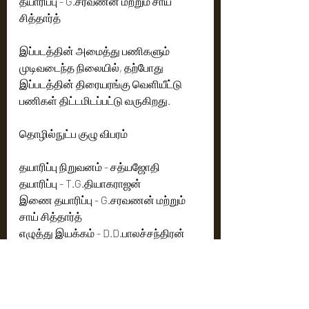
தயாரிப்பு - G.சரவணன் மற்றும் சாய் 
சித்தார்த்
இப்படத்தின் அமைத்து பணிகளும் 
முடிவடைந்த நிலையில், தற்போது 
இப்படத்தின் திரையரங்கு வெளியீட்டு 
பணிகள் திட்டமிடப்பட்டு வருகிறது. 
தொழில்நுட்ப குழு விபரம் 
தயாரிப்பு நிறுவனம் - சத்யஜோதி
தயாரிப்பு - T.G.தியாகராஜன்
இணை தயாரிப்பு - G.சரவணன் மற்றும் 
சாய் சித்தார்த்
எழுத்து இயக்கம் - D.D.பாலச்சந்திரன்
ஒளிப்பதிவு - A. M எட்வின் சகாய்
எடிட்டிங்க்  - நாகூரான் இராமச்சந்திரன் 
ஸ்டண்ட் - தளபதி தினேஷ்
கலை இயக்கம் - அதூரி ஜெய்குமார்