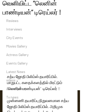
வெளியிட்ட “லெனின்
Political News
பாண்டியன்” டிரெய்லர் !
Tamil News
Reviews
Interviews
City Events
Movies Gallery
Actress Gallery
Events Gallery
Latest News
சத்ய ஜோதி பிலிம்ஸ் தயாரிப்பில், 
videos
மாறுபட்ட கதைக்களத்தில் மிரட்டும் 
“லெனின் பாண்டியன்”  டிரெய்லர் !! 
actors gallery
Tv news
முன்னணி தயாரிப்பு நிறுவனமான சத்ய 
ஜோதி பிலிம்ஸ் தயாரிப்பில், அறிமுக 