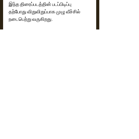
இந்த திரைப்படத்தின் படப்பிடிப்பு 
தற்போது விறுவிறுப்பாக முழு வீச்சில் 
நடைபெற்று வருகிறது. 
நடிகர்கள் :
பிரபாஸ் , இமான்வி, மிதுன் சக்கரவர்த்தி, 
ஜெயப்பிரதா மற்றும் பலர் 
தொழில்நுட்ப குழு :
எழுத்து & இயக்கம் : ஹனு ராகவபுடி 
தயாரிப்பு நிறுவனம் : மைத்ரி மூவி 
மேக்கர்ஸ் 
தயாரிப்பாளர்கள் : நவீன் யெர்னேனி - 
ஒய். ரவிசங்கர் 
ஒளிப்பதிவு : சுதீப் சட்டர்ஜி ISC
இசை : விஷால் சந்திரசேகர் 
தயாரிப்பு வடிவமைப்பு : அனில் விலாஸ் 
ஜாதவ் 