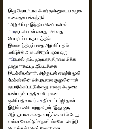
இது தொடர்பாக அவர் தன்னுடைய சமூக 
வலைதள பக்கத்தில்..
'' அறிவிப்பு : இந்திய சினிமாவின் 
#ப
ாகுபலியுடன் எனது 544 வது 
பெயரிடப்படாத படத்தில் 
இணைந்திருப்பதை அறிவிப்பதில் 
மகிழ்ச்சி அடைகிறேன். ஒரே ஒரு 
#ப
ிரபாஸ், நம்ப முடியாத திறமை மிக்க 
ஹனு ராகவபுடி இப்படத்தை 
இயக்கியுள்ளார். அத்துடன் மைத்ரி மூவி 
மேக்கர்ஸின் அற்புதமான குழுவினரால் 
தயாரிக்கப்பட்டுள்ளது. எனது அருமை 
நண்பரும், புத்திசாலியுமான 
ஒளிப்பதிவாளர் 
#ச
ுதீப் சாட்டர்ஜி தான் 
இதில் பணியாற்றுகிறார். 'இது ஒரு 
அற்புதமான கதை. வாழ்க்கையில் வேறு 
என்ன வேண்டும்? நண்பர்களே! வெற்றி 
பெறுங்கள்! ஜெய் ஹோ!'' என 