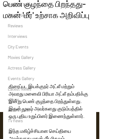
பெண் குழந்தை பிறந்தது-
Political News
மகன் 'மீர்' உற்சாக அறிவிப்பு
Tamil News
Reviews
Interviews
City Events
Movies Gallery
Actress Gallery
Events Gallery
திரைப்பட இயக்குநர் அட்லீ மற்றும் 
Latest News
அவரது மனைவி பிரியா அட்லீ தம்பதிக்கு 
videos
இன்று பெண் குழந்தை பிறந்துள்ளது. 
இதன் மூலம் அவர்களது குடும்பத்தில் 
actors gallery
ஒரு புதிய உறுப்பினர் இணைந்துள்ளார்.
Tv news
இந்த மகிழ்ச்சியான செய்தியை 
அவர்களது மகன் மீர் மிகவும் 