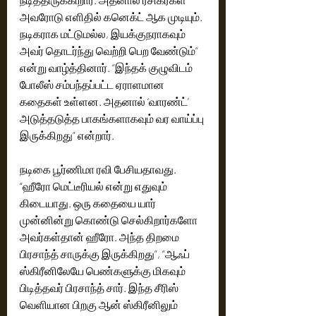
முக்கியமான சீரிஸாக அமைந்துள்ளது”. 
அவரோடு எளிதில் கனெக்ட் ஆக முடியும். 
‘விலங்கு’ ஒரு சிறிய சீரிஸாகத் தொடங்கியது. 
நடிகராக மட்டுமல்ல, இயக்குநராகவும் 
ஆனால் அதன் உள்ளே பல கதைகளும், 
பல்வேறு கேரக்டர்களும் இருப்பதை 
அவர் தொடர்ந்து வெற்றி பெற வேண்டும்” 
உணர்ந்தோம். அது தனி உலகமாக மாறியது. 
என்று வாழ்த்தினார். “இந்தக் குழுவிடம் 
2023-இலேயே இந்தக் கதையை உருவாக்க 
போலீஸ் சம்பந்தப்பட்ட ஏராளமான 
நினைத்தோம். தொடர்ந்து பல விவாதங்கள் 
கதைகள் உள்ளன. அதனால் ‘வாரண்ட்’ 
நடந்தன. ‘விலங்கு’ ஒரு கதையுடன் 
அடுத்தடுத்த பாகங்களாகவும் வர வாய்ப்பு 
முடிவதில்லை. அதன் தொடர்ச்சிகள் 
இருக்கிறது” என்றார்.
தொடர்ந்து வரும். ‘விலங்கு 2’-இல் இடம்பெற 
இருக்கும் ஒரு முக்கியமான போலீஸ் 
கேரக்டரின் பின்னணிக் கதையே ‘வாரண்ட்’. 
நடிகை பூர்ணிமா ரவி பேசியதாவது.
ஒரு சாதாரண மனிதர் எவ்வாறு வலுவான 
“ஹீரோ மெட்டீரியல் என்று எதுவும் 
போலீஸ் அதிகாரியாக மாறுகிறார் என்பதைக் 
கிடையாது. ஒரு கதையை யார் 
காட்டும் கதையாக இது உருவாகியுள்ளது” 
முன்னின்று கொண்டு செல்கிறார்களோ 
“பிரசாந்தை முதல் முறையாக ஹீரோவாக 
அவர்கள்தான் ஹீரோ. அந்த திறமை 
அறிமுகப்படுத்துவதில் மகிழ்ச்சி. ‘விலங்கு’ 
பிரசாந்த் சாருக்கு இருக்கிறது”, “ஆஃப் 
உலகத்தோடு இது தொடர்புடையதாயினும், இது 
ஸ்கிரீனிலேயே பெண்களுக்கு மிகவும் 
தனித்துவமான பயணமாக இருக்கும்” 
அனைவருக்கும் பிடிக்கும் என்றார்.  இயக்குநர் 
பிடித்தவர் பிரசாந்த் சார். இந்த சீரிஸ் 
பாண்டிராஜ் பேசியதாவது…, பிரசாந்த்தை 
வெளியான பிறகு ஆன் ஸ்கிரீனிலும் 
எவ்வளவு கலாய்த்தாலும், கிண்டல் செய்தாலும் 