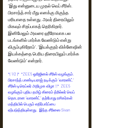
“இது என்னுடைய முதல் வெப் சீரிஸ். 
பிரசாந்த் சார் மீது எனக்கு மிகுந்த 
மரியாதை உள்ளது. அவர் திரையிலும் 
மிகவும் சிறப்பாகத் தெரிகிறார். 
இனிமேலும் அவரை ஹீரோவாக பல 
படங்களில் பார்க்க வேண்டும் என்று 
விரும்புகிறோம்”. “இயக்குநர் விக்னேஷின் 
இயக்கத்தை பெரிய திரையிலும் பார்க்க 
வேண்டும்” என்றார்.
*( 1/2 )*  *ZEE5 ஒரிஜினல் சீரிஸ் வழங்கும், 
பிரசாந்த் பாண்டியராஜ் நடிக்கும் “வாரண்ட்” 
சீரிஸ் டிரெய்லர் அறிமுக விழா !!*  ZEE5 
வழங்கும் புதிய தமிழ் கிரைம் த்ரில்லர் வெப் 
தொடரான “வாரண்ட்” தற்போது ரசிகர்கள் 
மத்தியில் பெரும் எதிர்பார்ப்பை 
ஏற்படுத்தியுள்ளது.  இந்த சீரிஸை Sivan 
Pictures, S Studios சார்பில், பிரசாந்த் 
பாண்டியராஜ், P விஷால், P M ஆதீஸ்வர் 
இணைந்து தயாரித்துள்ளனர்.  விலங்கு சீரிஸ் 