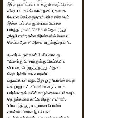
கிடைத்துள்ளது. இதில் நடிகராக 
இந்த யூனிட்டில் எனக்கு மிகவும் பிடித்த 
மாறியுள்ளேன். அதே ஆதரவை தருவீர்கள் என 
விஷயம் – எல்லோரும் நண்பர்களாக 
நம்புகிறேன். என் குடும்பத்திற்கு, எனது 
வேலை செய்ததுதான். எந்த ஈகோவும் 
குழுவிற்கு, என் நண்பர்களுக்கு, 
இல்லாமல் மிக ஜாலியாக வேலை 
அனைவருக்கும் நன்றி.  இயக்குநர் விக்னேஷ் 
பார்த்தார்கள்”. “ZEE5-ல் தொடர்ந்து 
நடராஜன் பேசியதாவது.., நான் படம் செய்வேன் 
இதுபோன்ற நல்ல சீரிஸ்களில் வேலை 
என நம்பியது என் பெற்றோரும், பிரசாந்தும் 
செய்ய ஆசை” அனைவருக்கும் நன்றி.
தான். நானும் அவரும் சேர்ந்து எழுதியதுதான் 
இந்த சீரிஸ். நான் கட்டாயப்படுத்தித்தான் 
பிரசாந்தை நடிக்க வைத்தேன். ஒரு கோ-
நடிகர் அருள்தாஸ் பேசியதாவது ,
டைரக்டர் போல என்னுடன் இருந்து உழைத்து 
“‘விலங்கு’ பிரசாந்துக்கு மிகப்பெரிய 
தந்தார். அதற்கு நன்றி. என் குரு பாண்டிராஜ் 
பெயரை பெற்றுத்தந்தது. அதன் 
சாருக்கு நன்றி. இந்த சீரிஸ் அனைவருக்கும் 
தொடர்ச்சியாக ‘வாரண்ட்’ 
பிடிக்கும் என நம்புகிறேன். இது என் முதல் 
உருவாகியுள்ளது. இது ஒரு போலீஸ் கதை 
படைப்பு. அனைவரும் ஆதரவு தாருங்கள் நன்றி. 
என்றாலும், சினிமாவில் வழக்கமாக 
 ZEE5 சீரிஸ் ஹெட் ஷாம் பேசியதாவது… 
“ஒவ்வொரு மாதமும் ஒரு தரமான சீரிஸை 
பார்க்காத போலீஸ் வாழ்க்கையை மிகவும் 
வெளியிட வேண்டும் என்ற நோக்கத்தோடு 
நெருக்கமாக காட்டுகிறது” என்றார். 
நாங்கள் செயல்பட்டு வருகிறோம். சமீப 
“பிரசாந்த் ஒரு சாதாரண போலீஸ் 
காலங்களில் ரசிகர்கள் கொடுத்த ஆதரவுக்கு 
கான்ஸ்டபிளாக இயல்பாக 
நன்றி. அந்த வரிசையில் ‘வாரண்ட்’ மிக 
நடித்திருக்கிறார். அதனால் ரசிகர்கள் 