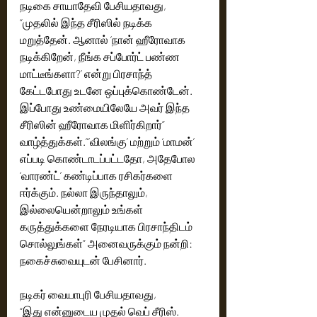
நடிகை சாயாதேவி பேசியதாவது,
மற்றும் மாமன் படம் மூலம் கவனம் ஈர்த்த 
“முதலில் இந்த சீரிஸில் நடிக்க 
இயக்குநர் பிரசாந்த் பாண்டியராஜ் முதன்மைப் 
மறுத்தேன். ஆனால் ‘நான் ஹீரோவாக 
பாத்திரத்தில் நடித்துள்ள இந்த சீரிஸின் 
நடிக்கிறேன், நீங்க சப்போர்ட் பண்ண 
திரைக்கதையை பிரசாந்த் பாண்டியராஜ், 
மாட்டீங்களா?’ என்று பிரசாந்த் 
விக்னேஷ் நடராஜன் உடன் இணைந்து 
எழுதியுள்ளார். இந்த சீரிஸை விக்னேஷ் 
கேட்டபோது உடனே ஒப்புக்கொண்டேன். 
நடராஜன் இயக்கியுள்ளார்.  வரும் 22 ஆம் தேதி 
இப்போது உண்மையிலேயே அவர் இந்த 
முதல் ZEE5 தளத்தில் வெளியாகவுள்ள 
சீரிஸின் ஹீரோவாக மிளிர்கிறார்” 
நிலையில், இந்த சீரிஸின் டிரெய்லர் அறிமுக 
வாழ்த்துக்கள்.“‘விலங்கு’ மற்றும் ‘மாமன்’ 
விழா, படக்குழுவினர் கலந்துகொள்ள, 
எப்படி கொண்டாடப்பட்டதோ, அதேபோல 
பத்திரிக்கை ஊடக நண்பர்கள் முன்னிலையில் 
‘வாரண்ட்’ கண்டிப்பாக ரசிகர்களை 
கோலாகலமாக நடைபெற்றது.  
ஈர்க்கும். நல்லா இருந்தாலும், 
இந்நிகழ்வினில்…  கதையின் நாயகனாக 
அறிமுகமாகும் பிரபல இயக்குனர் பிரசாந்த் 
இல்லையென்றாலும் உங்கள் 
பாண்டியராஜ் பேசியதாவது.., புரூஸ்லிக்குப் 
கருத்துக்களை நேரடியாக பிரசாந்திடம் 
பிறகு எதுவும் இல்லாத நேரத்தில் விலங்கு 
சொல்லுங்கள்” அனைவருக்கும் நன்றி: 
செய்தோம். விலங்கு சீரிஸிற்கு நீங்கள் தந்த 
நகைச்சுவையுடன் பேசினார்.
ஆதரவுதான் எங்களுக்கு மிகப்பெரிய 
அடையாளம் தந்தது. விலங்கு சீரிஸிற்கு பெரிய 
நடிகர் வையாபுரி பேசியதாவது,
வரவேற்பை பெற்று தந்தது நீங்கள் தான். 
“இது என்னுடைய முதல் வெப் சீரிஸ். 
விலங்கு போல இன்னொரு வாய்ப்பு எனக்கு 