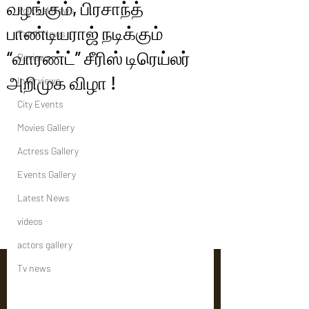
வழங்கும், பிரசாந்த்
Political News
பாண்டியராஜ் நடிக்கும்
Tamil News
“வாரண்ட்” சீரிஸ் டிரெய்லர்
Reviews
அறிமுக விழா !
Interviews
City Events
Movies Gallery
Actress Gallery
Events Gallery
Latest News
videos
actors gallery
Tv news