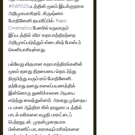
#RAPO23
 படத்தின் மூலம் இயக்குநராக 
அறிமுகமாகிறார். கிருஷ்ணா 
போதினேனி தயாரிப்பில், Rapo 
Cinematics பேனரில் உருவாகும் 
இப்படத்தில் ‘வீரா’ கதாபாத்திரத்தை 
அறிமுகப்படுத்தும் ஸ்டைலிஷ் போஸ்டர் 
வெளியாகியுள்ளது.
பல்வேறு விதமான கதாபாத்திரங்களின் 
மூலம் தனது திறமையை தொடர்ந்து 
நிரூபித்து வரும் ராம் போதினேனி, 
தற்போது தனது கலைப்பயணத்தில் 
இன்னொரு துணிச்சலான அடியை 
எடுத்து வைத்துள்ளார். அவரது முந்தைய 
படமான ஆந்திரா கிங் தாலுகா படத்தில் 
பாடல் வரிகளை எழுதி பாராட்டைப் 
பெற்றதுடன், முதன்முறையாக 
பின்னணிப் பாடகராகவும் ரசிகர்களை 