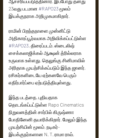
ஆச்சரியப்படுத்தினார். இப்போது தனது 
23வது படமான 
#RAPO23
 மூலம் 
இயக்குநராக அறிமுகமாகிறார்.
ராமின் பிறந்தநாளை முன்னிட்டு 
அதிகாரப்பூர்வமாக அறிவிக்கப்பட்டுள்ள 
#RAPO23
, திரைப்படம், ஸ்டைலிஷ் 
சைக்கலாஜிக்கல் ஆக்ஷன் த்ரில்லராக 
உருவாக உள்ளது. தெலுங்கு சினிமாவில் 
அரிதாக முயற்சிக்கப்படும் இந்த ஜானர், 
ரசிகர்களிடையே ஏற்கனவே பெரும் 
எதிர்பார்ப்பை ஏற்படுத்தியுள்ளது.
இந்த படத்தை, புதியதாக 
தொடங்கப்பட்டுள்ள Rapo Cinematics 
நிறுவனத்தின் சார்பில் கிருஷ்ணா 
போதினேனி தயாரிக்கிறார். மேலும் இந்த 
முயற்சியின் மூலம், நடிகர்-
இயக்குநர்களான N. T. ராமா ராவ், 