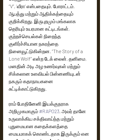
“V”, ‘வீரா’ என்பதையும், போராட்டம், 
ஆபத்து மற்றும் ஆதிக்கத்தையும் 
குறிக்கிறது. இருபுறமும் மங்கலாக 
தெரியும் உயரமான கட்டிடங்கள், 
குற்றச்செயல்கள் நிறைந்த 
குளிர்ச்சியான நகரத்தை 
நினைவூட்டுகின்றன. “The Story of a 
Lone Wolf” என்ற டேக் லைன், தனிமை, 
மனதின் அடி அழ உணர்வுகள் மற்றும் 
சிக்கலான உளவியல் பின்னணியுடன் 
நகரும் கதாநாயகனை 
சுட்டிக்காட்டுகிறது.
ராம் போதினேனி இயக்குநராக 
அறிமுகமாகும் 
#RAPO23
, அவர் தானே 
உருவாக்கிய சக்திவாய்ந்த மற்றும் 
புதுமையான கதைக்களத்தை 
மையமாகக் கொண்டதாக இருக்கும் என 