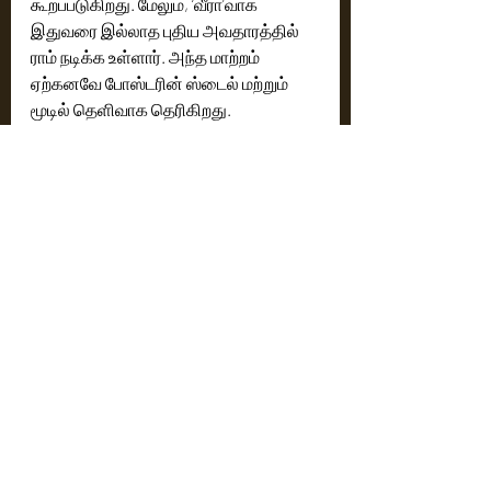
கூறப்படுகிறது. மேலும், ‘வீரா’வாக 
இதுவரை இல்லாத புதிய அவதாரத்தில் 
ராம் நடிக்க உள்ளார். அந்த மாற்றம் 
ஏற்கனவே போஸ்டரின் ஸ்டைல் மற்றும் 
மூடில் தெளிவாக தெரிகிறது.
படத்தின் ஷூட்டிங் ஜூன் மாதத்தில் 
தொடங்கவுள்ளது. இந்த ஆண்டு டிசம்பர் 
மாதத்தில் படத்தை வெளியிட படக்குழு 
திட்டமிட்டுள்ளனர். நடிகர், நடிகைகள் 
மற்றும் தொழில்நுட்பக் குழுவினரின் 
விவரங்கள் விரைவில் வெளியாகும் என 
தெரிவிக்கப்பட்டுள்ளது.
நடிப்பு: ராம் போதினேனி
தொழில்நுட்பக் குழு:
எழுத்து & இயக்கம்  : ராம் போதினேனி
தயாரிப்பு: கிருஷ்ணா போதினேனி