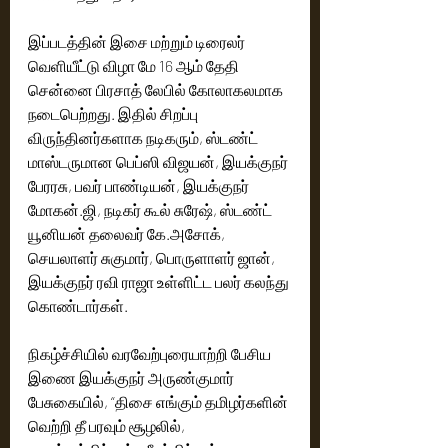
இப்படத்தின் இசை மற்றும் டிரைலர் 
வெளியீட்டு விழா மே 16 ஆம் தேதி 
சென்னை பிரசாத் லேபில் கோலாகலமாக 
நடைபெற்றது. இதில் சிறப்பு 
விருந்தினர்களாக நடிகரும், ஸ்டண்ட் 
மாஸ்டருமான பெப்ஸி விஜயன், இயக்குநர் 
பேரரசு, பவர் பாண்டியன், இயக்குநர் 
மோகன்.ஜி, நடிகர் கூல் சுரேஷ், ஸ்டண்ட் 
யூனியன் தலைவர் கே.அசோக், 
செயலாளர் சுகுமார், பொருளாளர் ஜான், 
இயக்குநர் ரவி ராஜா உள்ளிட்ட பலர் கலந்து 
கொண்டார்கள். 
நிகழ்ச்சியில் வரவேற்புரையாற்றி பேசிய 
இணை இயக்குநர் அருண்குமார் 
பேசுகையில், “திசை எங்கும் தமிழர்களின் 
வெற்றி தீ பரவும் சூழலில்,  