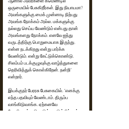
ஆனால் அவர்களை கமெண்டில் 
ஒருமையில் பேசுகிறீர்கள், இது நியாயமா? 
அவங்களுக்கு மைக் முன்னாடி நிற்பது 
அவங்க நோக்கம் அல்ல, மக்களுக்கு 
நல்லது செய்ய வேண்டும் என்பது தான் 
அவங்களது நோக்கம். எனவே ஐந்து 
வருடத்திற்கு பொறுமையாக இருந்து, 
என்ன நடக்கிறது என்று பார்க்க 
வேண்டும், என்று கேட்டுக்கொண்டு, 
சிலம்பம் படக்குழுவுக்கு வாழ்த்துகளை 
தெரிவித்துக் கொள்கிறேன். நன்றி” 
என்றார்.
இயக்குநர் பேரரசு பேசுகையில், “எனக்கு 
எந்த பதவியும் வேண்டாம், திரும்ப 
வாங்கிடுவாங்க. ஏற்கனவே 
ஜோதிடருக்கு கொடுத்து புடுங்கிட்டாங்க, 
இருந்தாலும் கூல் சுரேஷின் அக்கறைக்கு 
நன்றி. பாண்டியன் மாஸ்டர் குருகுலம் 