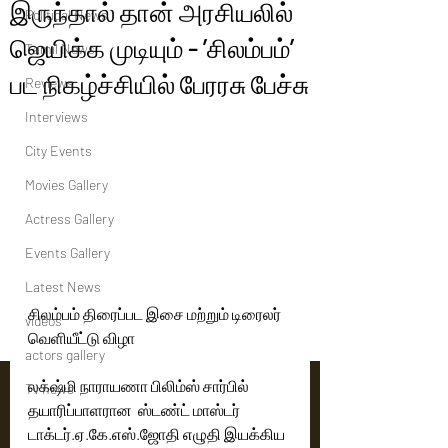
இருந்தால் தான் அரசியலில்
Political News
ஜெயிக்க முடியும் - ’சிலம்பம்’
Tamil News
பட நிகழ்ச்சியில் பேரரசு பேச்சு
Reviews
Interviews
City Events
Movies Gallery
Actress Gallery
Events Gallery
Latest News
சிலம்பம் திரைப்பட இசை மற்றும் டிரைலர் 
videos
வெளியீட்டு விழா
actors gallery
லக்‌ஷ்மி நாராயணா பிலிம்ஸ் சார்பில் 
Tv news
தயாரிப்பாளரான  ஸ்டண்ட் மாஸ்டர் 
டாக்டர்.ஏ.கே.எஸ்.ஜோதி எழுதி இயக்கிய  