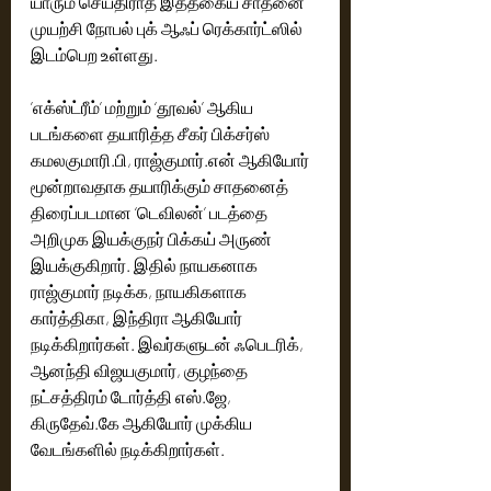
யாரும் செய்திராத இத்தகைய சாதனை 
முயற்சி நோபல் புக் ஆஃப் ரெக்கார்ட்ஸில் 
இடம்பெற உள்ளது.
’எக்ஸ்ட்ரீம்’ மற்றும் ‘தூவல்’ ஆகிய 
படங்களை தயாரித்த சீகர் பிக்சர்ஸ் 
கமலகுமாரி.பி, ராஜ்குமார்.என் ஆகியோர் 
மூன்றாவதாக தயாரிக்கும் சாதனைத் 
திரைப்படமான ‘டெவிலன்’ படத்தை 
அறிமுக இயக்குநர் பிக்கய் அருண் 
இயக்குகிறார். இதில் நாயகனாக 
ராஜ்குமார் நடிக்க, நாயகிகளாக 
கார்த்திகா, இந்திரா ஆகியோர் 
நடிக்கிறார்கள். இவர்களுடன் ஃபெடரிக், 
ஆனந்தி விஜயகுமார், குழந்தை 
நட்சத்திரம் டோர்த்தி எஸ்.ஜே, 
கிருதேவ்.கே ஆகியோர் முக்கிய 
வேடங்களில் நடிக்கிறார்கள்.