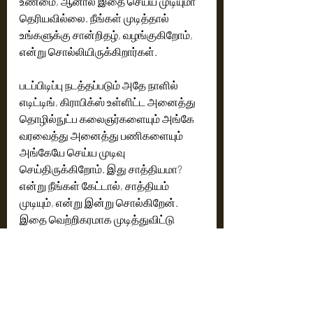
உண்மை, ஆனால் இதை செய்ய முடியுமா 
தெரியவில்லை. நீங்கள் முடித்தால் 
உங்களுக்கு சான்றிதழ், வழங்குகிறோம், 
என்று சொல்லியிருக்கிறார்கள்.
படப்பிடிப்பு நடத்தப்படும் அதே நாளில் 
எடிட்டிங், கிராபிக்ஸ் உள்ளிட்ட அனைத்து 
தொழில்நுட்ப கலைஞர்களையும் அங்கே 
வரவைத்து அனைத்து பணிகளையும் 
அங்கேயே செய்ய முடிவு 
செய்திருக்கிறோம். இது சாத்தியமா? 
என்று நீங்கள் கேட்டால், சாத்தியம் 
முடியும், என்று இன்று சொல்கிறேன். 
இதை வெற்றிகரமாக முடித்துவிட்டு 
உங்களை சந்திக்கிறேன், நன்றி.” என்றார்.
படத்தின் கதாநாயகனும், 
தயாரிப்பாளருமான சீகர் ராஜ்குமார் 
பேசுகையில், “தூவல் மற்றும் எக்ஸ்ட்ரீம் 