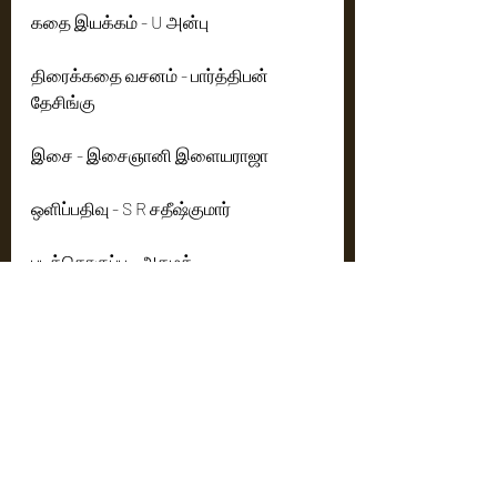
கதை இயக்கம் - U அன்பு 
திரைக்கதை வசனம் - பார்த்திபன் 
தேசிங்கு
இசை - இசைஞானி இளையராஜா
ஒளிப்பதிவு - S R சதீஷ்குமார்
படத்தொகுப்பு - அகமத் 
ஸ்டண்ட் - மேத்யூ மகேஷ் 
கலை இயக்கம் - P ராஜு
ஸ்டில்ஸ் - சக்திபிரியன் 
பப்ளிசிட்டி டிசைனர் - தினேஷ் அசோக்