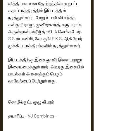
வித்தியாசமான தோற்றத்தில் மாறுபட்ட 
கதாப்பாத்திரத்தில் இப்படத்தில் 
நடித்துள்ளார்.  மேலும் யாமினி சந்தர், 
கஸ்தூரி ராஜா, முனீஷ்காந்த், கருடாராம், 
அருள்தாஸ், ஸ்ரீஜித் ரவி, A.வெங்கடேஷ்,   
S.S.ஸ்டான்லி, லோகு N P K S, ஆகியோர் 
முக்கிய பாத்திரங்களில் நடித்துள்ளனர். 
இப்படத்திற்கு இசைஞானி இளையராஜா 
இசையமைத்துள்ளார். அவரது இசையில் 
பாடல்கள் அனைத்தும் பெரும் 
வரவேற்பைப் பெற்றுள்ளது. 
தொழில்நுட்ப குழு விபரம் 
தயாரிப்பு - VJ Combines - 