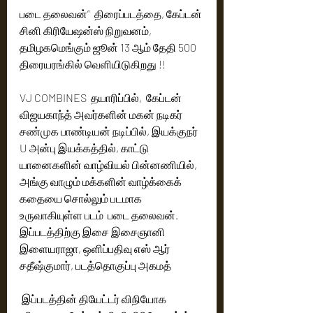
படை தலைவன்”  திரைப்படத்தை, கேப்டன் 
சினி கிரியேஷன்ஸ் நிறுவனம், 
தமிழகமெங்கும் ஜூன் 13 ஆம் தேதி 500 
திரையரங்கில் வெளியிடுகிறது !! 
VJ COMBINES  தயாரிப்பில்,  கேப்டன் 
விஜயகாந்த் அவர்களின் மகன் நடிகர் 
சண்முக பாண்டியன் நடிப்பில், இயக்குநர் 
U அன்பு இயக்கத்தில், காட்டு 
யானைகளின் வாழ்வியல் பின்னணியில், 
அங்கு வாழும் மக்களின் வாழ்க்கைக் 
கதையை சொல்லும் படமாக 
உருவாகியுள்ள படம்  படை தலைவன். 
இப்படத்திற்கு இசை இசைஞானி 
இளையராஜா, ஒளிப்பதிவு எஸ் ஆர் 
சதீஷ்குமார், படத்தொகுப்பு அகமத்
 இப்படத்தின் தியேட்டர் விநியோக 