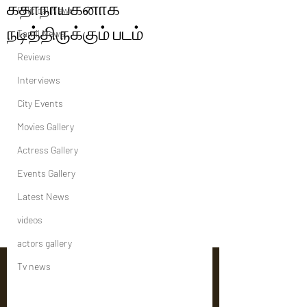
கதாநாயகனாக
Political News
நடித்திருக்கும் படம்
Tamil News
Reviews
Interviews
City Events
Movies Gallery
Actress Gallery
Events Gallery
Latest News
videos
actors gallery
Tv news