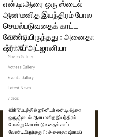
என்.டி.ஆரை ஒரு ஸ்டைல்
Political News
ஆன மனித இயந்திரம் போல
Tamil News
செயல்படுவதைக் காட்ட
Reviews
வேண்டியிருந்தது : அனைதா
Interviews
ஷ்ராஃப் அட்ஜானியா
City Events
Movies Gallery
Actress Gallery
Events Gallery
Latest News
videos
actors gallery
வார் 2 படத்தில் ஜூனியர் என்.டி.ஆரை 
ஒரு ஸ்டைல் ஆன மனித இயந்திரம் 
Tv news
போன்று செயல்படுவதைக் காட்ட 
வேண்டியிருந்தது!’ : அனைதா ஷ்ராஃப் 