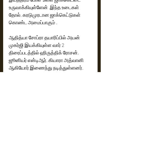
உருவாக்கியுள்ளேன் .இந்த உடைகள் 
தோல், கரடுமுரடான ஜாக்கெட்டுகள் 
கொண்ட அமைப்பாகும் .
ஆதித்யா சோப்ரா தயாரிப்பில் அயன் 
முகர்ஜி இயக்கியுள்ள வார் 2 
திரைப்படத்தில் ஹிருத்திக் ரோசன், 
ஜூனியர் என்டிஆர், கியாரா அத்வானி 
ஆகியோர் இணைந்து நடித்துள்ளனர். 
வார் 2 வருகின்ற ஆகஸ்ட் 14ம் தேதி 
ஹிந்தி, தமிழ் மற்றும் தெலுங்கு ஆகிய 
மொழிகளில் வெளியாகிறது.
Cinema News
Latest News