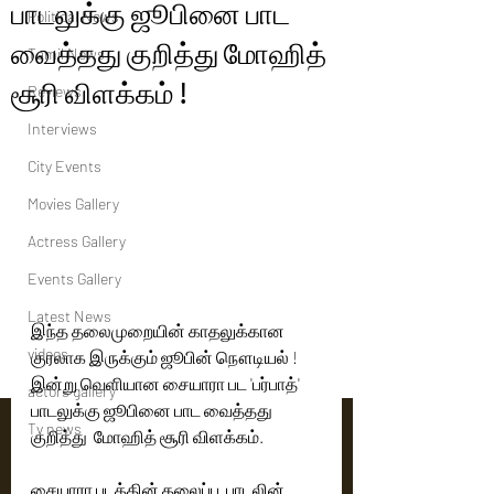
பாடலுக்கு ஜூபினை பாட
Political News
வைத்தது குறித்து மோஹித்
Tamil News
சூரி விளக்கம் !
Reviews
Interviews
City Events
Movies Gallery
Actress Gallery
Events Gallery
Latest News
இந்த தலைமுறையின் காதலுக்கான  
videos
குரலாக இருக்கும் ஜூபின் நௌடியல் ! 
இன்று வெளியான சையாரா பட 'பர்பாத்' 
actors gallery
பாடலுக்கு ஜூபினை பாட வைத்தது 
Tv news
குறித்து  மோஹித் சூரி விளக்கம்.
சையாரா படத்தின் தலைப்பு  பாடலின் 