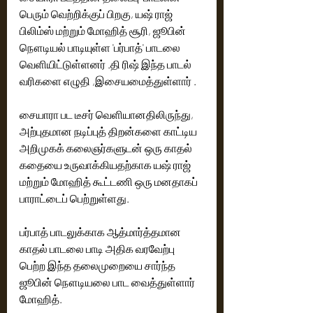
பெரும் வெற்றிக்குப் பிறகு, யஷ் ராஜ் 
பிலிம்ஸ் மற்றும் மோஹித் சூரி, ஜூபின் 
நௌடியல் பாடியுள்ள 'பர்பாத்' பாடலை 
வெளியிட்டுள்ளனர் .தி ரிஷ் இந்த பாடல் 
வரிகளை எழுதி ,இசையமைத்துள்ளார் . 
சையாரா பட டீசர் வெளியானதிலிருந்து, 
அற்புதமான நடிப்புத் திறன்களை காட்டிய 
அறிமுகக் கலைஞர்களுடன் ஒரு காதல் 
கதையை உருவாக்கியதற்காக யஷ் ராஜ் 
மற்றும் மோஹித் கூட்டணி ஒரு மனதாகப் 
பாராட்டைப் பெற்றுள்ளது.
பர்பாத் பாடலுக்காக ஆத்மார்த்தமான 
காதல் பாடலை பாடி அதிக வரவேற்பு 
பெற்ற இந்த தலைமுறையை சார்ந்த  
ஜூபின் நௌடியலை பாட வைத்துள்ளார் 
மோஹித். 