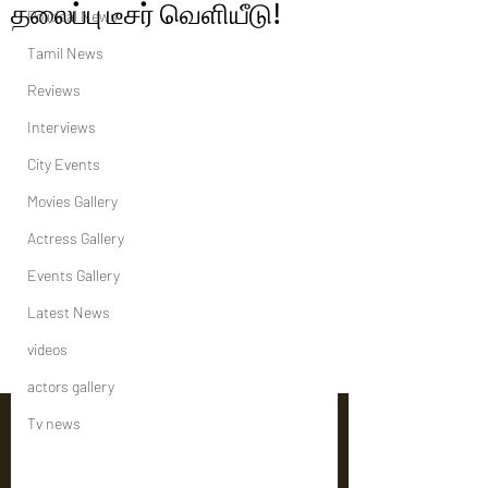
தலைப்பு டீசர் வெளியீடு!
Political News
Tamil News
Reviews
Interviews
City Events
Movies Gallery
Actress Gallery
Events Gallery
Latest News
videos
actors gallery
Tv news