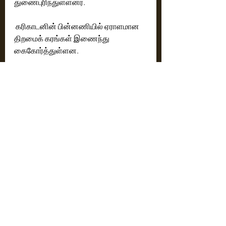
துணைபுரிந்துள்ளனர்.
 கரிகாடனின் பின்னணியில் ஏராளமான 
திறமைக் கரங்கள் இணைந்து 
கைகோர்த்துள்ளன.
சிறந்த இயக்குநரான கில்லி வெங்கடேஷ், 
திரைக்கதை, வசனம் மற்றும் 
இயக்கத்தில் தனது நிபுணத்துவத்துடன் 
'கரிகாடன'னை உருவாக்கியுள்ளார்.  
ரியாலிட்டி டிவியில் பின்னணி மற்றும் 
'ஹுலிபேட்டை' படத்தில் எதிர்மறை வேடம் 
உட்பட குறிப்பிடத்தக்க வேடங்களுடன், 
கில்லி வெங்கடேஷ் படத்திற்கு வீரியம் 
சேர்த்துள்ளார். அதிஷய் ஜெயின் மற்றும் 
ஷஷாங்க் சேஷகிரி இசையை 
வடிவமைத்துள்ளனர், ஷஷாங்க் 
பின்னணி இசையமைக்கிறார். ஜீவன் 
கவுடாவின் ஒளிப்பதிவு சிக்கமகளூரு, 