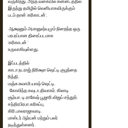
வருகிறது. அந்த வகையில் கன்னடத்தில் 
இருந்து தமிழில் வெளியாகவிருக்கும் 
படம் தான் 'கரிகாடன்'.
 ஆக்ஷனும் அமானுஷ்யமும் நிறைந்த ஒரு 
பரபரப்பான திரைப்படமாக
'கரிகாடன் '
உருவாகியுள்ளது.
இப்படத்தில் 
காடா நடராஜ்,நிரிக்ஷா ஷெட்டி,குழந்தை  
ரித்தி,
மஞ்சு சுவாமி,யாஷ் ஷெட்டி,
  கோவிந்த கவுடா,திவாகர், கிலாடி 
சூர்யா, டி.ராகேஷ் பூஜாரி,விஜய் சந்தூர், 
சந்திரபிரபா,கரிசுப்பு,
கிரி,பாலராஜாவாடி,
மாஸ்டர் ஆர்யன் மற்றும் பலர் 
நடித்துள்ளனர்.