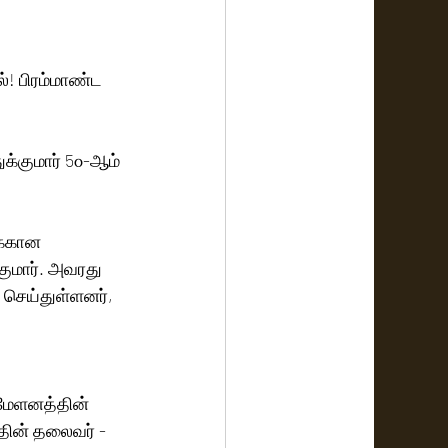
! பிரம்மாண்ட 
்குமார் 5௦-ஆம் 
க்கான 
குமார். அவரது 
செய்துள்ளனர், 
தின் தலைவர் - 