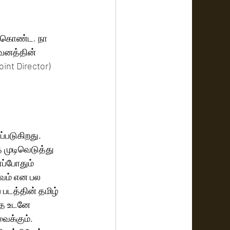
துகொண்ட, நா 
வனத்தின் 
int Director) 
்படுகிறது. 
 முடிவெடுத்து 
எப்போதும் 
டவம் என பல 
படத்தின் தமிழ் 
்த உடனே 
ைக்கும். 