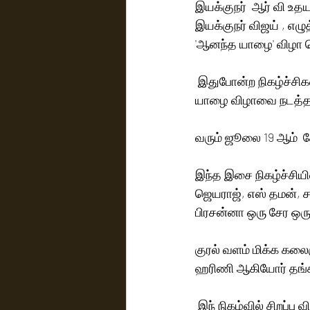
இயக்குநர்  ஆர் வி உதய
இயக்குநர் விஜய் , எ
'ஆனந்த யாழை' விழா 
 இதுபோன்ற நிகழ்ச்சிகளைத்  திறம்பட நடத்தி வரும் ஏசிடிசி நிறுவனத்துடன் கைகோர்த்து ஆனந்த 
யாழை விழாவை நடத்த 
வரும் ஜூலை 19 ஆம்  த
இந்த இசை நிகழ்ச்சியில
ஜெயராஜ், எஸ் தமன், ச
பிரசன்னா ஒரு சேர ஒரு
குரல் வளம் மிக்க கலை
ஹரிணி ஆகியோர் தங்கள
 இந் நிகழ்வில் சிறப்பு விருந்தினர்களாக கமல்ஹாசன், விக்ரம், சூர்யா, தனுஷ், சிம்பு, ரவி மோகன் 