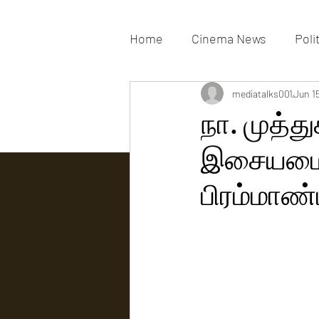
Home
Cinema News
Poli
Movies Gallery
mediatalks001
Actress G
Jun 1
நா. முத்த
இசையமைப்
Tv news
பிரம்மாண்