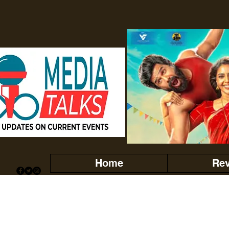
Home
Re