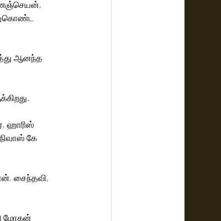
தனஞ்செயன்,  
்துகொண்ட 
்கிறது. 
், ஹாரிஸ் 
நிவாஸ் கே 
ன், சைந்தவி, 