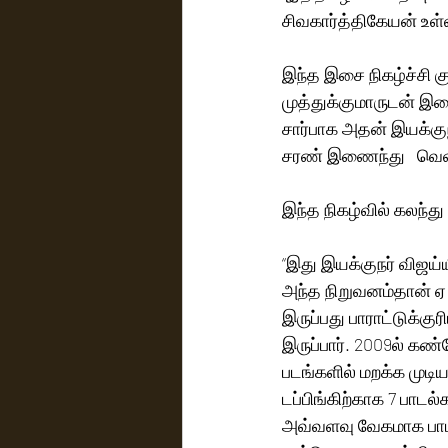
சிவகார்த்திகேயன் உள்
இந்த இசை நிகழ்ச்சி க
முத்துக்குமாருடன் இ
சார்பாக அதன் இயக்குநர
சரண் இணைந்து   வெளி
இந்த நிகழ்வில் கலந்
“இது இயக்குநர் விஜய
அந்த நிறுவனம்தான் ஏ 
இருப்பது பாராட்டுக்குர
இருப்பார். 2009ல் கண
படங்களில் மறக்க முடி
டப்பிங்கிற்காக 7 பா
அவ்வளவு வேகமாக பாடல