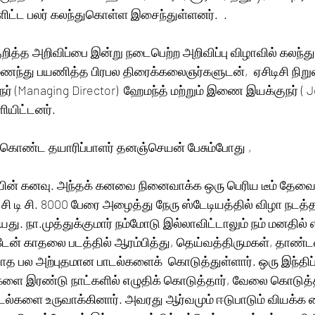
ளிட்ட பலர் கலந்துகொள்ள இசைந்துள்ளனர்.  .
ுறித்த அறிவிப்பை இன்று நடைபெற்ற அறிவிப்பு விழாவில் கலந்
ணைந்து பயணித்த பிரபல திரைக்கலைஞர்களுடன்,  ஏசிடிசி நிறு
் (Managing Director)  ஹேமந்த் மற்றும் இணை இயக்குநர் ( Jo
யிட்டனர். 
து கொண்ட தயாரிப்பாளர் தனஞ்செயன் பேசும்போது ,
்யின் கனவு. அந்தக் கனவை நினைவாக்க ஒரு பெரிய டீம் தேவைப
சி டி சி. 8000 பேரை அழைத்து நேரு ஸ்டேடியத்தில் விழா நடத்த
ியது. நா.முத்துக்குமார் நம்மோடு இல்லாவிட்டாலும் நம் மனதில் 
்டேன் காதலை படத்தில் ஆரம்பித்து, தெய்வத்திருமகள், தாண்
யாத பல அற்புதமான பாடல்களைக்  கொடுத்துள்ளார். ஒரு இந்திப் 
டல்களை இரண்டு நாட்களில் எழுதிக் கொடுத்தார், வேலை கொடுத
்களை உருவாக்கினார். அவரது ஆர்வமும் ஈடுபாடும் வியக்க வ