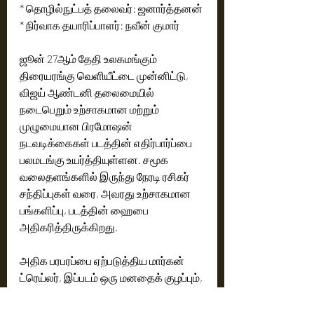
* தொழில்நுட்பத் தலைவர்: ஜனார்த்தனன்
* நிர்வாக தயாரிப்பாளர்: நவீன் குமார்
ஜூன் 27ஆம் தேதி உலகமங்கும் 
திரையரங்கு வெளியீட்டை முன்னிட்டு, 
விஜய் ஆண்டனி தலைமையில் 
நடைபெறும் உற்சாகமான மற்றும் 
முழுமையான பிரமோஷன் 
நடவடிக்கைகள் படத்தின் எதிர்பார்ப்பை 
பலமடங்கு உயர்த்தியுள்ளன. சமூக 
வலைதளங்களில் இருந்து நேரடி ரசிகர் 
சந்திப்புகள் வரை, அவரது உற்சாகமான 
பங்களிப்பு, படத்தின் ஹைபை 
அதிகரித்திருக்கிறது.
அதிக பரபரப்பை ஏற்படுத்திய மார்கன் 
ட்ரெய்லர், இப்படம் ஒரு மனதைக் குழப்பும், 
உணர்வுப் பொங்கும் த்ரில்லராக 
இருப்பதைக் கட்டாயமாக 