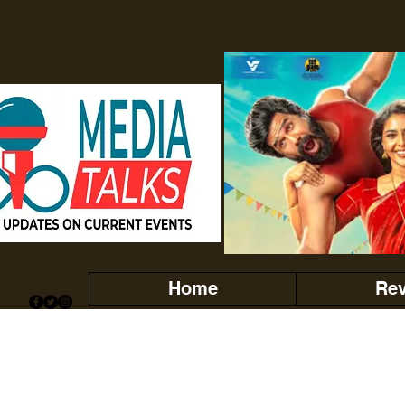
Home
Re