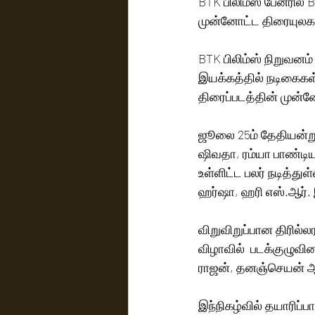
BTK பிலிம்ஸ் பேனரில் 
முன்னோட்ட திரையுலக 
BTK பிலிம்ஸ் நிறுவனம்
இயக்கத்தில் நடிகைகள் 
திரைப்படத்தின் முன்
ஜூலை 25ம் தேதியன்று 
ஷிவதா, ரம்யா பாண்டிய
உள்ளிட்ட பலர் நடித்துள
ஹர்ஷா, ஹரி எஸ்.ஆர்.
விறுவிறுப்பான திரில்
விழாவில்  படக்குழுவி
ராஜன், தனஞ்செயன் ஆக
இந்நிகழ்வில் தயாரிப்பா