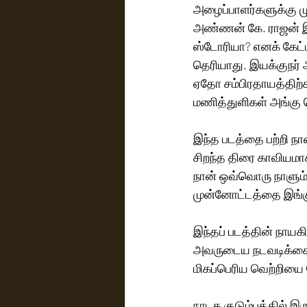
அழைப்பாளர்களுக்கு மு
அண்ணன் கே. ராஜன் இங
ஸ்டோரியா? எனக் கேட்
தெரியாது. இயக்குநர் அ
ஏதோ சம்பிரதாயத்திற்கா
மணித்துளிகள் அங்கு 
இந்த படத்தை பற்றி நான்
சிறந்த திரை காவியமாக
நான் ஒவ்வொரு நாளும் 
முன்னோட்டத்தை இங்கு 
இந்தப் படத்தின் நாய
அவருடைய நடவடிக்கைகள
மிகப்பெரிய வெற்றியை
நாடக குடும்பத்தில் இர