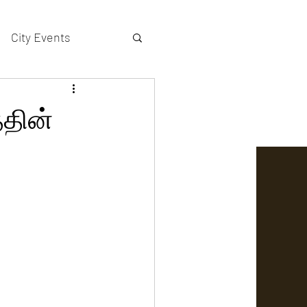
City Events
actors gallery
்தின்