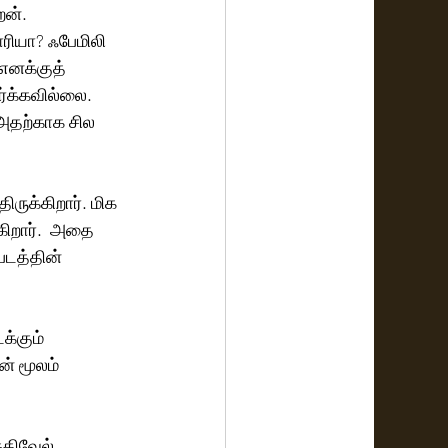
ன்.  
ரியா? ஃபேமிலி 
எனக்குத் 
ர்க்கவில்லை. 
 அதற்காக சில 
ிருக்கிறார். மிக 
‌ அதை 
படத்தின் 
்கும் 
் மூலம் 
்திவேல் 