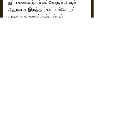
நுட்ப கலைஞர்கள் எல்லோரும் பெரும் 
ஆதரவாக இருந்தார்கள். எல்லோரும் 
கடினமாக உழைத்துள்ளார்கள். 
கண்டிப்பாக அனைவருக்கும் பிடிக்கும்,  
இப்படத்தை நீங்கள் மக்களிடம் கொண்டு 
சேர்க்க வேண்டும் என்று 
கேட்டுக்கொள்கிறேன், உங்கள் 
ஆதரவைத் தாருங்கள் நன்றி. 
இப்படத்தில் ரங்கா, ரியா முதன்மைப் 
பாத்திரங்களில் நடிக்க, இளங்கோ 
குமரன், திலீபன், வத்சன், நடராஜன், சுமா, 
விஷால், ராம் ஆகியோர் முக்கிய 
பாத்திரங்களில் நடித்துள்ளனர். 
அறிமுக இயக்குநர் ரங்கா எழுதி 
இயக்கியுள்ள இப்படத்திற்கு ஜென் 
மார்டின் இசையமைக்க, சரத்குமார் 
மோகன் ஒளிப்பதிவு செய்துள்ளார். 