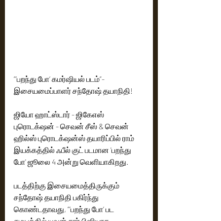
”’பறந்து போ’ கமர்ஷியல் படம்”- 
இசையமைப்பாளர் சந்தோஷ் தயாநிதி!
ஜியோ ஹாட்ஸ்டார் - ஜிகேஎஸ் 
புரொடக்‌ஷன் - செவன் சீஸ் & செவன் 
ஹில்ஸ் புரொடக்‌ஷன்ஸ் தயாரிப்பில் ராம் 
இயக்கத்தில் ஃபீல் குட் படமான 'பறந்து 
போ' ஜூலை 4 அன்று வெளியாகிறது. 
படத்திற்கு இசையமைத்திருக்கும் 
சந்தோஷ் தயாநிதி பகிர்ந்து 
கொண்டதாவது, ”’பறந்து போ’ பட 
சமயத்தில் யுவன் சார் பிஸியாக 