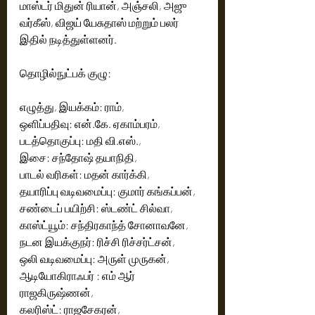
மாஸ்டர் மிதுன் ரியான், அஞ்சலி, அஜு 
வர்கீஸ், விஜய் யேசுதாஸ் மற்றும் பலர் 
இதில் நடித்துள்ளனர்.
தொழில்நுட்பக் குழு: 
எழுத்து, இயக்கம்: ராம்,
ஒளிப்பதிவு: என்.கே. ஏகாம்பரம்,
படத்தொகுப்பு: மதி வி.எஸ்.,
இசை: சந்தோஷ் தயாநிதி,
பாடல் வரிகள்: மதன் கார்க்கி,
தயாரிப்பு வடிவமைப்பு: குமார் கங்கப்பன்,
சண்டைப் பயிற்சி: ஸ்டண்ட் சில்வா,
காஸ்ட்யூம்: சந்திரகாந்த் சோனாவனே,
நடன இயக்குநர்: ரிச்சி ரிச்சர்ட்சன்,
ஒலி வடிவமைப்பு: அருள் முருகன்,
ஆடியோகிராஃபர் : எம் ஆர் 
ராஜகிருஷ்ணன்,
கலரிஸ்ட்: ராஜசேகரன்,