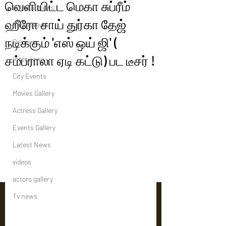
வெளியிட்ட மெகா சுப்ரீம்
Political News
ஹீரோ சாய் துர்கா தேஜ்
Tamil News
நடிக்கும் 'எஸ் ஒய் ஜி' (
Reviews
சம்பராலா ஏடி கட்டு) பட டீசர் !
Interviews
City Events
Movies Gallery
Actress Gallery
Events Gallery
Latest News
videos
actors gallery
Tv news