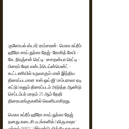
'குளோபல் ஸ்டார்' ராம்சரண்- மெகா சுப்ரீம் 
ஹீரோ சாய் துர்கா தேஜ்- ரோகித் கேபி - 
கே. நிரஞ்சன் ரெட்டி- சைதன்யா ரெட்டி - 
பிரைம் ஷோ என்டர்டெய்ன்மென்ட் - 
கூட்டணியில் உருவாகும் பான் இந்திய 
திரைப்படமான 'எஸ் ஒய் ஜி' (சம்பராலா ஏடி 
கட்டு) எனும் திரைப்படம் அடுத்த ஆண்டு 
செப்டம்பர் மாதம் 25 ஆம் தேதி 
திரையரங்குகளில் வெளியாகிறது.
மெகா சுப்ரீம் ஹீரோ சாய் துர்கா தேஜ் 
தனது கடைசி படங்களில் ('விருபாஷா ' 
மற்றும் 'BRO ' ) இரண்டு வித்தியாசமான 