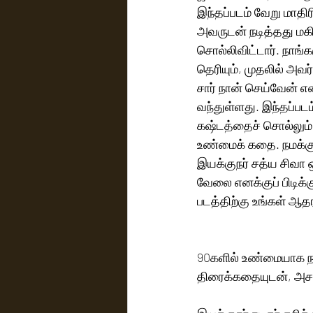
இந்தப்படம் வேறு மாதி
அவருடன் நடித்தது மக
சொல்லிவிட்டார். நாங்
தெரியும், முதலில் அ
சார் நான் செய்வேன் எ
வந்துள்ளது. இந்தப்படம
கஷ்டத்தைச் சொல்லும் 
உண்மைக் கதை. நமக்குத
இயக்குநர் சத்ய சிவா ஒ
வேலை எனக்குப் பிடிக்க
படத்திற்கு உங்கள் ஆத
90களில் உண்மையாக ந
திரைக்கதையுடன், அசத்