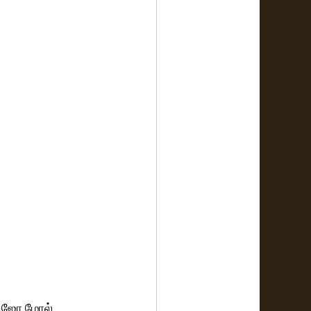
 லிஜோ மோல் 