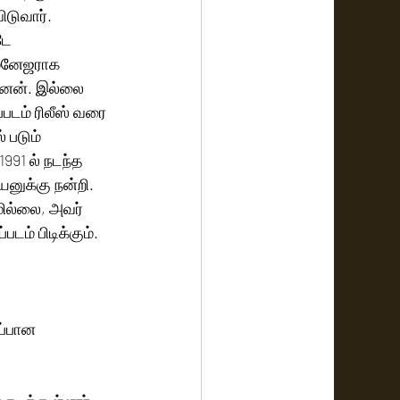
டுவார். 
டே 
மேனேஜராக 
னேன். இல்லை 
படம் ரிலீஸ் வரை 
 படும் 
991 ல் நடந்த 
னுக்கு நன்றி. 
மில்லை, அவர் 
ம் பிடிக்கும்.  
்பான 