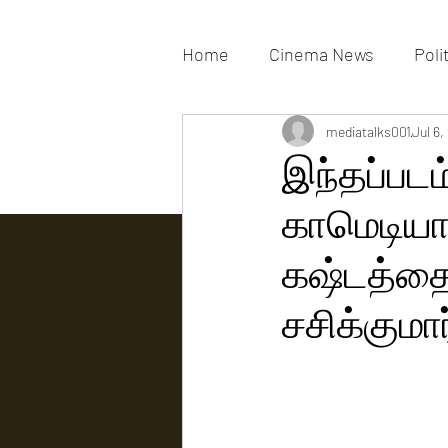
Home
Cinema News
Poli
Movies Gallery
mediatalks001
Actress G
Jul 6,
இந்தப்படம்
காமெடியாக
Tv news
கஷ்டத்தைச
சசிக்குமார