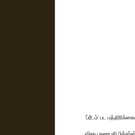
''ப்ரீடம்” பட பத்திரிக்கை
விஜய கணபதி பிக்சர்ஸ் ச