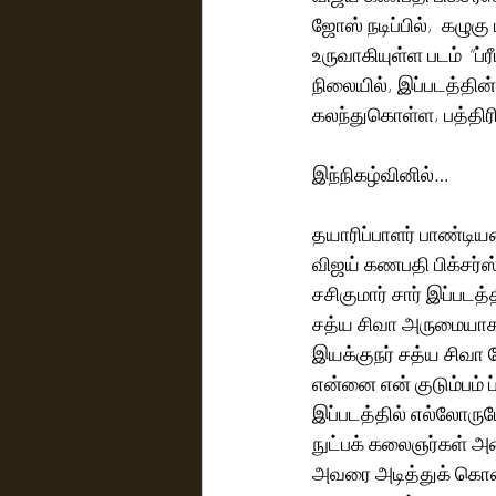
ஜோஸ் நடிப்பில்,  கழுக
உருவாகியுள்ள படம்  “ப
நிலையில், இப்படத்தின்
கலந்துகொள்ள, பத்தி
இந்நிகழ்வினில்… 
தயாரிப்பாளர் பாண்டிய
விஜய் கணபதி பிக்சர்ஸ
சசிகுமார் சார் இப்படத
சத்ய சிவா அருமையாக 
இயக்குநர் சத்ய சிவா
என்னை என் குடும்பம் ப
இப்படத்தில் எல்லோரும
நுட்பக் கலைஞர்கள் அன
அவரை அடித்துக் கொள்ள