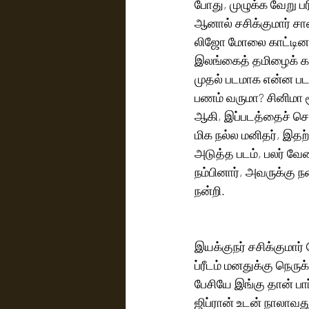
போது, முழுக்க வேறு ப
ஆனால் சசிக்குமார் சா
லிஜோ மோலை காட்டினால
இலங்கைத் தமிழைக் கற்
முதல் படமாக என்ன படம
பணம் வருமா? சினிமா ச
ஆகி, இப்படத்தைச் செய்
மிக நல்ல மனிதர், இத
அடுத்த படம், பலர் வ
நம்பினார், அவருக்கு 
நன்றி. 
இயக்குநர் சசிக்குமார
ப்ரீடம் மனதுக்கு நெருக
பேசியே இங்கு தான் பா
ஜிப்ரான் உடன் நாலாவது