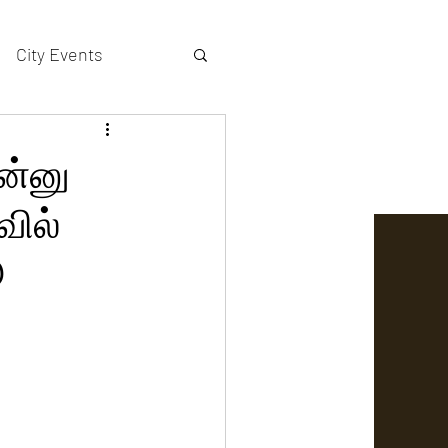
City Events
actors gallery
ன்னு
வில்
ூ