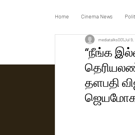
Home
Cinema News
Poli
Movies Gallery
mediatalks001
Actress G
Jul 9,
“நீங்க இ
தெரியலண்ண
Tv news
தளபதி விஜ
ஜெயமோக