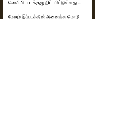
வெளியிட படக்குழு திட்டமிட்டுள்ளது ....
மேலும் இப்படத்தின் அனைத்து மொழி 
டிஜிட்டல் ரைட்ஸ்ம், திரையரங்கம் 
ரைட்ஸும், சேட்டிலைட் உரிமைகளையும் 
Uthraa Productions, செ.ஹரி உத்ரா 
வாங்கியுள்ளார் என்பது குறிப்பிட்டுள்ளது
திரைப்படக்குழு விபரம் 
தயாரிப்பு - Dark Arts Entertainment 
எழுத்து இயக்கம் - Dark Arts 
Entertainment 
ஒளிப்பதிவு -  ஜி. மணிஷங்கர்
இசை - கோபாலகிருஷ்ணன் & பரத் 
சுதர்ஷன்
படத்தொகுப்பு - காமேஷ் & நிஷார் ஷேர்ஃப்
ஒலி வடிவமைப்பு - ராஜேஷ் சசியேந்திரன்
Cinema News