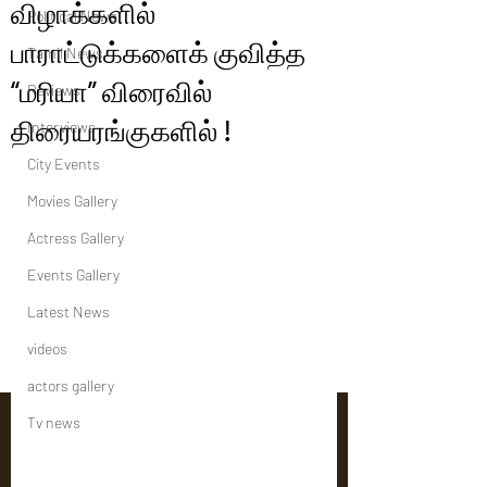
விழாக்களில்
Political News
பாராட்டுக்களைக் குவித்த
Tamil News
“மரியா” விரைவில்
Reviews
திரையரங்குகளில் !
Interviews
City Events
Movies Gallery
Actress Gallery
Events Gallery
Latest News
videos
actors gallery
Tv news