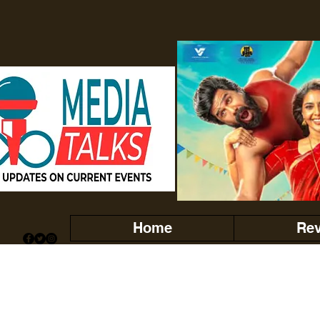
Home
Re