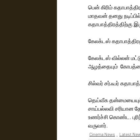
பென் கிரிம் கதாபாத்த
மாதவன் தனது நடிப்பி
கதாபாத்திரத்திற்கு இர
கேலக்டஸ் கதாபாத்திரத்
கேலக்டஸ் வில்லன் மட்
ஆழத்தையும்  கோபத்தைய
சில்வர் சர்ஃபர் கதாபாத
தெய்வீக தன்மையையும்
சாய்பல்லவி சரியான தே
உணர்ச்சி கொண்ட, புர
வருவார்.
Cinema News
Latest Ne