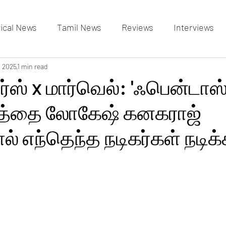
tical News
Tamil News
Reviews
Interviews
allery
, 2025
1 min read
Events Gallery
Latest News
videos
ர்ஸ் x மார்வெல்: 'ஃபென்டாஸ்
டத்தை லோகேஷ் கனகராஜ்
் எந்தெந்த நடிகர்கள் நடிக