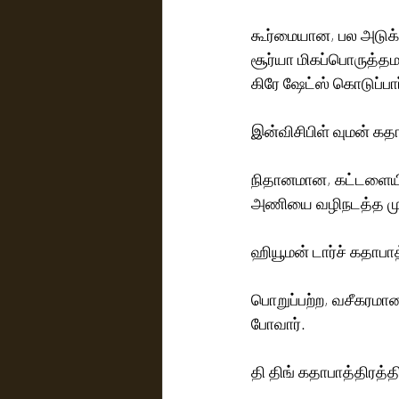
கூர்மையான, பல அடுக்க
சூர்யா மிகப்பொருத்த
கிரே ஷேட்ஸ் கொடுப்பார
இன்விசிபிள் வுமன் கதா
நிதானமான, கட்டளையிடு
அணியை வழிநடத்த முடி
ஹியூமன் டார்ச் கதாபா
பொறுப்பற்ற, வசீகரமான,
போவார்.
தி திங் கதாபாத்திரத்தி