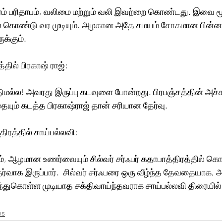
ிரம் பரிதாபம், வலிமை மற்றும் வலி இவற்றை கொண்டது. இவை ம
ல் கொண்டு வர முடியும். அழகான அதே சமயம் சோகமான பின்ன
ுக்கும்.
தில் பிரகாஷ் ராஜ்:
டுமல்ல! அவரது இருப்பு கடவுளை போன்றது. பிரபஞ்சத்தின் அச்ச
ும் கடத்த பிரகாஷ்ராஜ் தான் சரியான தேர்வு. 
்திரத்தில் சாய்பல்லவி:
, ஆழமான உணர்வையும் சில்வர் சர்ஃபர் கதாபாத்திரத்தில் க
ர்வாக இருப்பார்.  சில்வர் சர்ஃபரை ஒரு வீழ்ந்த தேவதையாக, 
ிந்துகொள்ள முடியாத சக்திவாய்ந்தவராக சாய்பல்லவி திரையி
ws