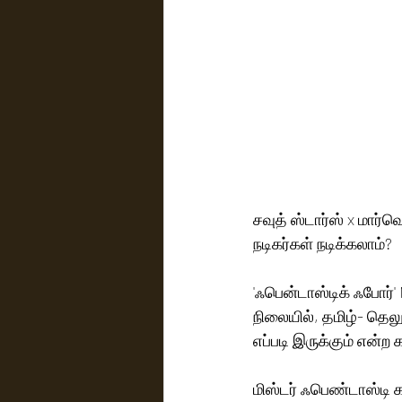
சவுத் ஸ்டார்ஸ் x மார
நடிகர்கள் நடிக்கலாம்?
'ஃபென்டாஸ்டிக் ஃபோர்'
நிலையில், தமிழ்- தெல
எப்படி இருக்கும் என்ற
மிஸ்டர் ஃபெண்டாஸ்டி கதா