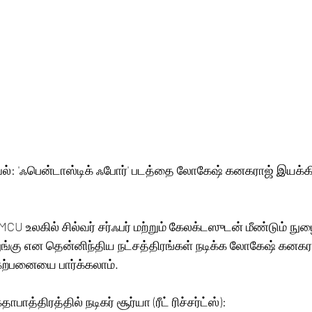
்வெல்: 'ஃபென்டாஸ்டிக் ஃபோர்' படத்தை லோகேஷ் கனகராஜ் இயக்க
 MCU உலகில் சில்வர் சர்ஃபர் மற்றும் கேலக்டஸுடன் மீண்டும் நுழ
ுங்கு என தென்னிந்திய நட்சத்திரங்கள் நடிக்க லோகேஷ் கனகர
 கற்பனையை பார்க்கலாம். 
பாத்திரத்தில் நடிகர் சூர்யா (ரீட் ரிச்சர்ட்ஸ்):