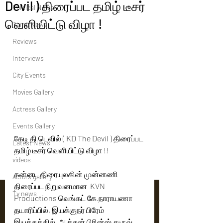
Devil ) திரைப்பட தமிழ் டீசர்
Political News
வெளியிட்டு விழா !
Tamil News
Reviews
Interviews
City Events
Movies Gallery
Actress Gallery
Events Gallery
கேடி தி டெவில் ( KD The Devil ) திரைப்பட 
Latest News
தமிழ் டீசர் வெளியிட்டு விழா !!
videos
கன்னட திரையுலகின் முன்னணி 
actors gallery
திரைப்பட நிறுவனமான  KVN 
Tv news
Productions வெங்கட் கே.நாராயணா 
தயாரிப்பில், இயக்குநர் பிரேம் 
இயக்கத்தில், ஆக்சன் பிரின்ஸ் துருவ் 