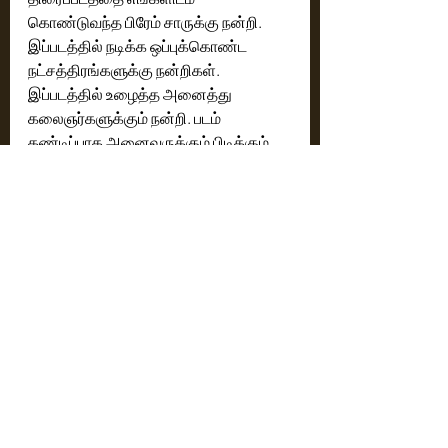
கொண்டுவந்த பிரேம் சாருக்கு நன்றி. 
இப்படத்தில் நடிக்க ஒப்புக்கொண்ட 
நட்சத்திரங்களுக்கு நன்றிகள். 
இப்படத்தில் உழைத்த அனைத்து 
கலைஞர்களுக்கும் நன்றி. படம் 
கண்டிப்பாக அனைவருக்கும் பிடிக்கும் 
நன்றி. 
ஆக்‌ஷன் பிரின்ஸ் துருவா சர்ஜா 
நாயகனாக நடித்துள்ள இப்படத்தில், 
ரீஷ்மா நாயகியாக நடித்துள்ளார். சஞ்சய் 
தத், ஷில்பா ஷெட்டி குந்த்ரா, ரமேஷ் 
அரவிந்த், நோரா ஃபதேஹி மற்றும் V 
ரவிச்சந்திரன் ஆகிய முன்னணி 
நட்சத்திரங்கள் இணைந்து 
நடித்துள்ளனர். 
"கேடி - தி டெவில்" 1970களில் இருந்த  