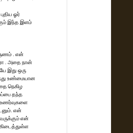
புதிய ஓர் 
ும் இந்த இளம் 
ுணம் . என் 
ோ , அதை நான் 
யே இது ஒரு 
ுந்து உண்மையான 
னதை நெகிழ 
ப்பை தந்த 
பல உணர்வுகளை 
னும். என் 
ுக்கும் என் 
் கிடைத்துள்ள 