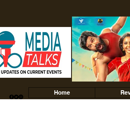
Home
Re