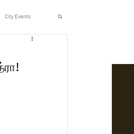
City Events
actors gallery
்ரா!