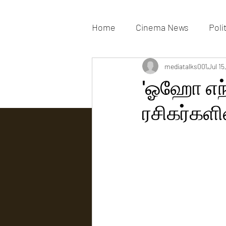
Home
Cinema News
Poli
Movies Gallery
mediatalks001
Actress G
Jul 15
'ஓஹோ எந்த
ரசிகர்களி
Tv news