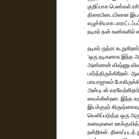
குறிப்பாக பெண்கள் ரச
திரையிடையிலான இயல்பு 
எழுச்சியாக பாராட்டப்
நடிகர் தன் கண்களில் க
நடிகர் ருத்ரா கூறுகிறார்
“ஒரு நடிகனாக இந்த அள
அண்ணன் விஷ்ணு விஷால
பார்த்திருக்கிறேன்.
மாயாஜாலம் போலிருக்க
அன்புடன் வரவேற்கிறார
வைக்கின்றன. இந்த கத
இயக்குநர் கிருஷ்ணாவு
வெளிப்படுத்த ஒரு அர
கனவுகளை ஊக்குவித்த 
நன்றிகள். திரைப்படத் 