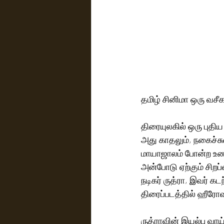
தமிழ் சினிமா ஒரு வச
திரையுலகில் ஒரு புதிய
அது காதலும், நகைச்சுவ
மாயாஜாலம் போன்ற உணர
அன்போடு ஏற்கும் சிறப
நடிகர் ருத்ரா, இவர்
திரைப்படத்தில் ஹீரோ
ருத்ராவின் இயல்பு வா