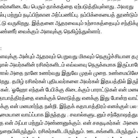
ிகர்களிடையே பெரும் தாக்கத்தை ஏற்படுத்தியுள்ளது. அவரது 
மற்றும் நடிப்பிற்கான அர்ப்பணிப்பு, நம்பிக்கையைத் தூண்டும் 
பட்டு வருகிறது. இத்தனை ஆதரவையும் உற்சாகத்தையும் சந்திக்க
ண்ணீர் வைக்கும் அளவுக்கு நெகிழ்ந்துள்ளார்.
:
வுக்கு அன்பும் ஆதரவும் பெறுவது மிகவும் நெகுழ்ச்சியான தர
் அவர்களின் ரசிகர்களிடம் எவ்வளவு நெருக்கமாக இருப்பார
 ஆனால் அதை நானே உணர்வது இதுவே முதல் முறை. உண்மையிலே
ிறது. தமிழ் ரசிகர்கள் புதியவர்களை அவர்கள் இதயத்தில் இர
்கள். 'ஓஹோ எந்தன் பேபி'க்கு கிடைக்கும் பாராட்டுகள் என் ம
ாபாத்திரத்தை எனக்குக் கொடுத்து எனக்கு இது போன்ற வாய்
க்கு என் மனமார்ந்த நன்றி. இந்தக் கதாபாத்திரம் எனக்குள் 
ுமையான வாய்ப்பாக இருந்தது , சவால்களுடனும் சந்தோஷத்துட
என் அப்பா மற்றும் அண்ணனுக்கும், என் சகநடிகர்கள்  அனைவர
துறையிலிருந்தும், ரசிகர்களிடமிருந்தும், ஊடகங்களிடமிருந்தும