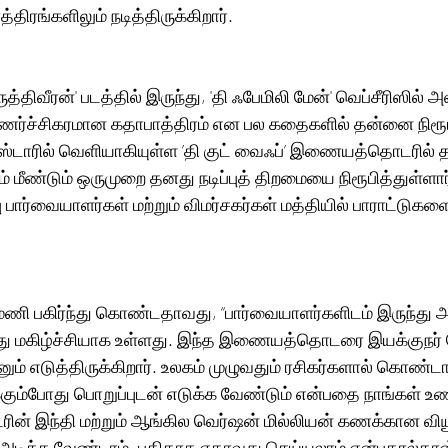
ிரங்களிலும் நடித்திருக்கிறார். 
ுத்திவீரன்' படத்தில் இருந்து, 'தி ஃபேமிலி மேன்' வெப்சீரிஸில் 
உணர்ச்சிகரமான கதாபாத்திரம் என பல கதைகளில் தன்னை நிரூபி
்டாரில் வெளியாகியுள்ள ’தி குட் வைஃப்’ இணையத்தொடரில் 
் மீண்டும் ஒருமுறை தனது நடிப்புத் திறமையை நிரூபித்துள்ளார்
 பார்வையாளர்கள் மற்றும் விமர்சகர்கள் மத்தியில் பாராட்டுகளைப
யாமணி பகிர்ந்து கொண்டதாவது, “பார்வையாளர்களிடம் இருந்து
து மகிழ்ச்சியாக உள்ளது. இந்த இணையத்தொடரை இயக்குநர் ர
ும் எடுத்திருக்கிறார். உலகம் முழுவதும் ரசிகர்களால் கொண்டா
ும்போது பொறுப்புடன் எடுக்க வேண்டும் என்பதை நாங்கள் உணர
ரின் இந்தி மற்றும் ஆங்கில வெர்ஷன் மில்லியன் கணக்கான விய
்பி அடிக்க வேண்டாம், புதிதாக எதாவது செய்யலாம் என்பதால்தான