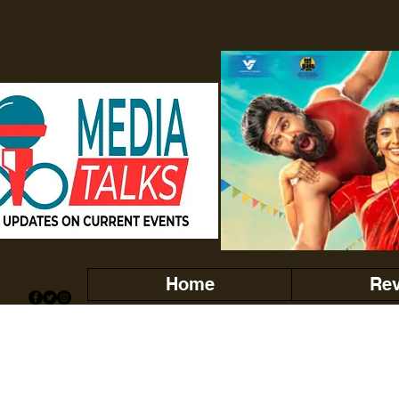
Home
Re