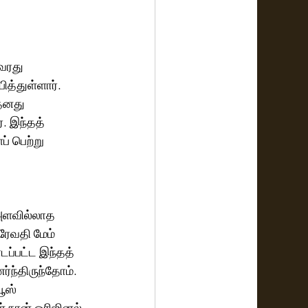
அவரது 
த்துள்ளார். 
தனது 
. இந்தத் 
் பெற்று 
 அளவில்லாத 
ேவதி மேம் 
டப்பட்ட இந்தத் 
்ந்திருந்தோம். 
ூஸ் 
் நான் ஒரிஜினல் 