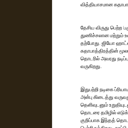
வித்தியாசமான கதாபாத்த
தேசிய விருது பெற்ற 'பர
துணிச்சலான மற்றும் 
தற்போது, ஜியோ ஹாட்ஸ
கதாபாத்திரத்தின் மூலம
தொடரில் அவரது நடிப்பு
வருகிறது. 
இதுபற்றி நடிகை ப்ரி
அன்பு கிடைத்து வருவ
தெளிவுடனும் உறுதியுடன
தொடரை தமிழில் எடுக்க
குறிப்பாக இந்தத் தொட
பெற்றிருக்கிறது. காப