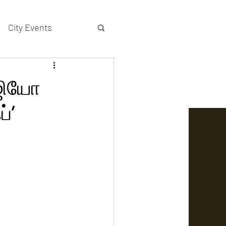
City Events
actors gallery
 ஜியோ
்’