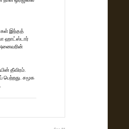
கள் இந்தத் 
ோ ஹாட்ஸ்டார் 
் அனைவரின் 
ன் தீவிரம், 
ப் பெற்றது. சமூக 
.