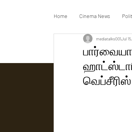
Home
Cinema News
Poli
Movies Gallery
mediatalks001
Actress G
Jul 15
பார்வையா
ஹாட்ஸ்டார
Tv news
வெப்சீரிஸ்