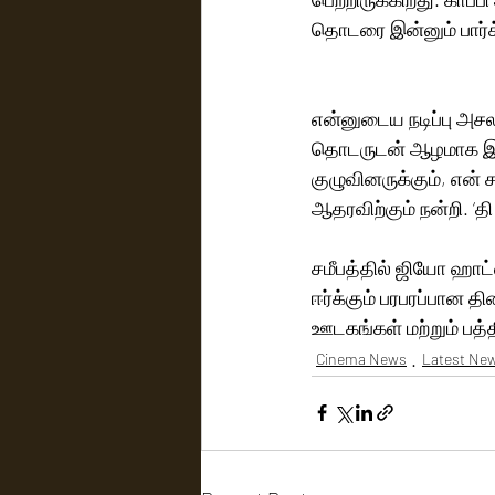
தொடரை இன்னும் பார்க
என்னுடைய நடிப்பு அசல
தொடருடன் ஆழமாக இணைவ
குழுவினருக்கும், என்
ஆதரவிற்கும் நன்றி. ‘தி
சமீபத்தில் ஜியோ ஹாட
ஈர்க்கும் பரபரப்பான த
ஊடகங்கள் மற்றும் பத்
Cinema News
Latest Ne