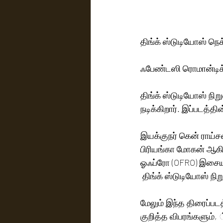
திங்க் ஸ்டுடியோஸ் நெக்
ஃபேண்டஸி ரொமான்டிக்
திங்க் ஸ்டுடியோஸ் நி
நடிக்கிறார். இப்படத்
இயக்குநர் கென் ராய்ச
பிரியங்கா மோகன் ஆகிய
ஓஃப்ரோ (OFRO) இசையம
 திங்க் ஸ்டுடியோஸ் நிற
மேலும் இந்த திரைப்பட
குறித்த விபரங்களும், 