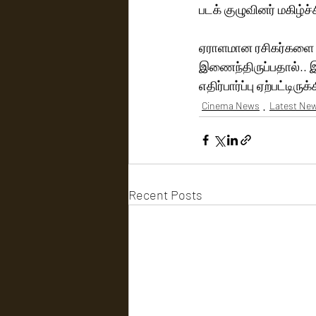
படக் குழுவினர் மகிழ்ச
ஏராளமான ரசிகர்களை க
இணைந்திருப்பதால்.. இ
எதிர்பார்ப்பு ஏற்பட்டிரு
Cinema News
Latest Ne
Recent Posts