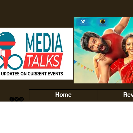
Home
Re