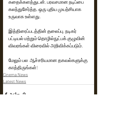
கதைக்களத்துடன், பரவசமான நடிப்பை 
கலந்துசேர்த்த, ஒரு புதிய முயற்சியாக 
உருவாக உள்ளது.
இத்திரைப்படத்தின் தலைப்பு, நடிகர் 
பட்டியல் மற்றும் தொழில்நுட்பக் குழுவின் 
விவரங்கள் விரைவில் அறிவிக்கப்படும்.
மேலும் பல  ஆச்சரியமான தகவல்களுக்கு 
காத்திருங்கள்!
Cinema News
Latest News
Recent Posts
See All