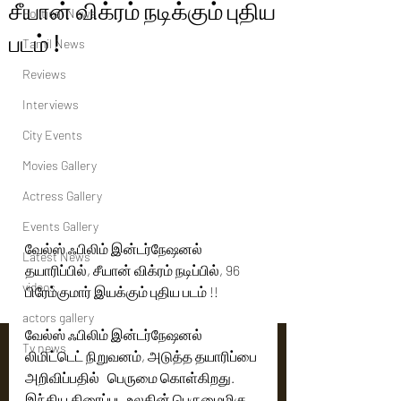
சீயான் விக்ரம் நடிக்கும் புதிய
Political News
படம் !
Tamil News
Reviews
Interviews
City Events
Movies Gallery
Actress Gallery
Events Gallery
வேல்ஸ் ஃபிலிம் இன்டர்நேஷனல் 
Latest News
தயாரிப்பில், சீயான் விக்ரம் நடிப்பில், 96 
videos
பிரேம்குமார் இயக்கும் புதிய படம் !!
actors gallery
வேல்ஸ் ஃபிலிம் இன்டர்நேஷனல் 
Tv news
லிமிட்டெட் நிறுவனம், அடுத்த தயாரிப்பை 
அறிவிப்பதில்   பெருமை கொள்கிறது. 
இந்திய திரைப்பட உலகின் பெருமைமிகு 