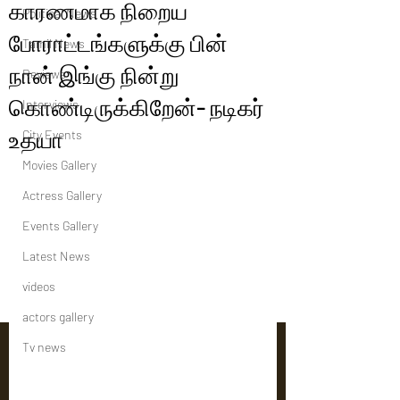
காரணமாக நிறைய
Political News
போராட்டங்களுக்கு பின்
Tamil News
நான் இங்கு நின்று
Reviews
கொண்டிருக்கிறேன்- நடிகர்
Interviews
உதயா
City Events
Movies Gallery
Actress Gallery
Events Gallery
Latest News
videos
actors gallery
Tv news