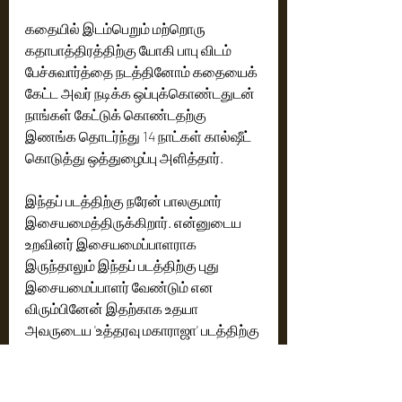
கதையில் இடம்பெறும் மற்றொரு 
கதாபாத்திரத்திற்கு யோகி பாபு விடம் 
பேச்சுவார்த்தை நடத்தினோம் கதையைக் 
கேட்ட அவர் நடிக்க ஒப்புக்கொண்டதுடன் 
நாங்கள் கேட்டுக் கொண்டதற்கு 
இணங்க தொடர்ந்து 14 நாட்கள் கால்ஷீட் 
கொடுத்து ஒத்துழைப்பு அளித்தார். 
இந்தப் படத்திற்கு நரேன் பாலகுமார் 
இசையமைத்திருக்கிறார். என்னுடைய 
உறவினர் இசையமைப்பாளராக 
இருந்தாலும் இந்தப் படத்திற்கு புது 
இசையமைப்பாளர் வேண்டும் என 
விரும்பினேன் இதற்காக உதயா 
அவருடைய 'உத்தரவு மகாராஜா' படத்திற்கு 
இசையமைத்த நரேன் பாலகுமாரை 
அறிமுகப்படுத்தினார். அவரது பாடலைக் 
கேட்டவுடன் பிடித்து விட்டது. இந்தப் 