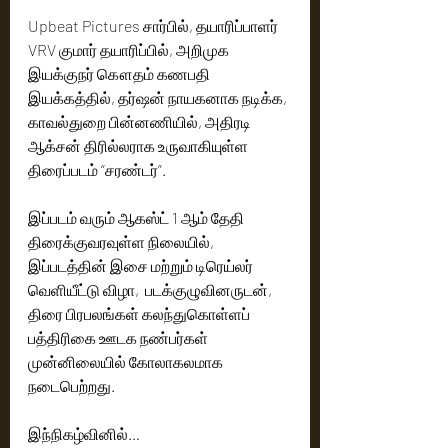
Upbeat Pictures சார்பில், தயாரிப்பாளர்  
VRV குமார் தயாரிப்பில், அறிமுக 
இயக்குநர் கௌதம் கணபதி 
இயக்கத்தில், தர்ஷன் நாயகனாக நடிக்க, 
காவல்துறை பின்னணியில், அதிரடி 
ஆக்சன் திரில்லராக உருவாகியுள்ள 
திரைப்படம் “சரண்டர்”. 
இப்படம் வரும் ஆகஸ்ட் 1 ஆம் தேதி 
திரைக்குவரவுள்ள நிலையில், 
இப்படத்தின் இசை மற்றும் டிரெய்லர் 
வெளியீட்டு விழா,  படக்குழுவினருடன், 
திரை பிரபலங்கள் கலந்துகொள்ளப் 
பத்திரிகை ஊடக நண்பர்கள் 
முன்னிலையில் கோலாகலமாக 
நடைபெற்றது. 
இந்நிகழ்வினில்…