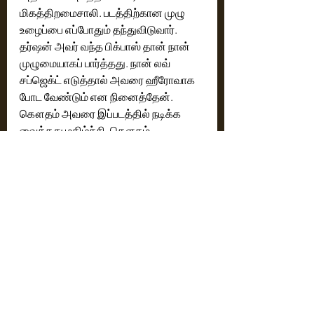
மிகத்திறமைசாலி. படத்திற்கான முழு 
உழைப்பை எப்போதும் தந்துவிடுவார். 
தர்ஷன் அவர் வந்த பிக்பாஸ் தான் நான் 
முழுமையாகப் பார்த்தது. நான் லவ் 
சப்ஜெக்ட் எடுத்தால் அவரை ஹீரோவாக 
போட வேண்டும் என நினைத்தேன். 
கௌதம் அவரை இப்படத்தில் நடிக்க 
வைத்தது மகிழ்ச்சி. கௌதம் 
மிகச்சிறப்பான ஒரு படத்தைத் 
தந்துள்ளார் அனைவரும் ஆதரவு 
தாருங்கள்.  படம் வெற்றி பெற 
வாழ்த்துகள்' என்றார்.
நடிகர் தர்ஷன் பேசியதாவது.. 
'இங்கு வாழ்த்த வந்துள்ள 
அனைவருக்கும் நன்றி. கௌதம் 
சாருக்கு நன்றி, அவர் எப்போதும் என்னை 
மிகப்பெரிய ஹீரோ போல தான் 