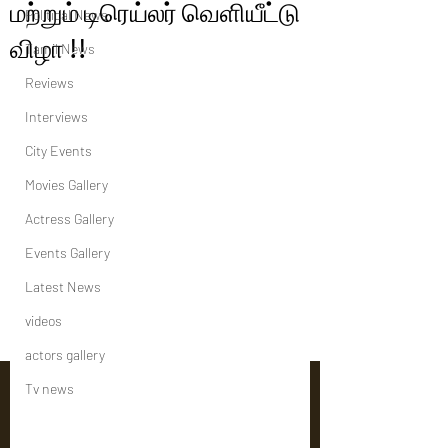
மற்றும் டிரெய்லர் வெளியீட்டு
Political News
விழா !!
Tamil News
Reviews
Interviews
City Events
Movies Gallery
Actress Gallery
Events Gallery
Latest News
videos
actors gallery
Tv news