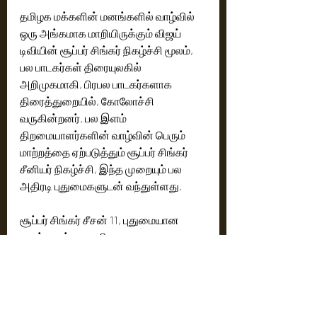
தமிழக மக்களின் மனங்களில் வாழ்வில் 
ஒரு அங்கமாக மாறியிருக்கும் விஜய் 
டிவியின் சூப்பர் சிங்கர் நிகழ்ச்சி மூலம்,  
பல பாடகர்கள் திரையுலகில் 
அறிமுகமாகி, பிரபல பாடகர்களாக 
திரைத்துறையில், கோலோச்சி  
வருகின்றனர். பல இளம் 
திறமையாளர்களின் வாழ்வின் பெரும் 
மாற்றத்தை ஏற்படுத்தும் சூப்பர் சிங்கர் 
சீனியர் நிகழ்ச்சி, இந்த முறையும் பல 
அதிரடி புதுமைகளுடன் வந்துள்ளது. 
சூப்பர் சிங்கர் சீசன் 11, புதுமையான 
களம், மண்டல வாரியான 
போட்டியாளர்கள், புதிய ஜட்ஜ்கள், என 
ஆரம்பமே களைகட்டுகிறது. சூப்பர் 
சிங்கர் 11 சீசன் வரும் ஆகஸ்ட் 2 ஆம் 
தேதி கோலாகலமாக துவங்குகிறது.