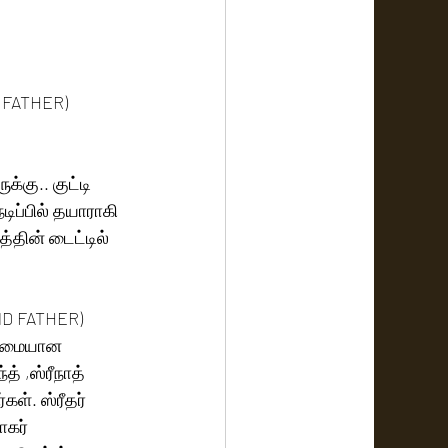
D FATHER) 
்கு.. குட்டி 
நடிப்பில் தயாராகி 
த்தின் டைட்டில் 
AND FATHER) 
தன்மையான 
் ,ஸ்ரீநாத் 
கள். ஸ்ரீதர் 
ாகர் 