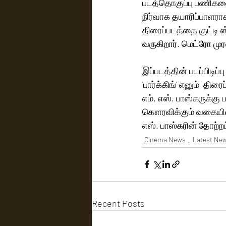
படத்தொகுப்பு பணிகளை கவன
நிர்வாக தயாரிப்பாளரா
திரைப்படத்தை குட்டி ஸ
வருகிறார். மெட்ரோ மு
இப்படத்தின் படப்பிடிப்
'பார்க்கிங்' எனும்  த
எம். எஸ். பாஸ்கருக்கு 
கௌரவிக்கும் வகையில் இ
எஸ். பாஸ்கரின் தோற்ற
Cinema News
Latest Ne
Recent Posts