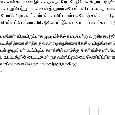
ிக்க கலை இயக்கத்தை பிரேம் மேற்கொள்கிறார்.‌ ஷிஜூ அலெக்ஸ் 
க பொறுப்பேற்று, காமெடி வித் ஹாரர் ஃபேண்டஸி படமாக தயாராக
்டோரீஸ் நிறுவனம் சார்பில் தயாரிப்பாளர் புவனேஷ் சின்னசாமி த
ரளி மற்றும் மெட்ரோ கிரி ஆகியோர் இணை தயாரிப்பாளர்களாகி இ
பு பணிகள் விறுவிறுப்பாக முழு வீச்சில் நடைபெற்று வருகிறது. இந
ிரைப்படத்திற்காக சிறந்த துணை நடிகருக்கான தேசிய விருதினை வ
படக் குழுவினர் படப்பிடிப்பு தளத்தில் வாழ்த்து தெரிவித்தனர். 
ப்படத்தின் டைட்டில் மற்றும் ஃபர்ஸ்ட்லுக்கை வெளியிட்டுள்ளன
ம் ரசிகர்களை வெகுவாக கவர்ந்திருக்கிறது.
ws