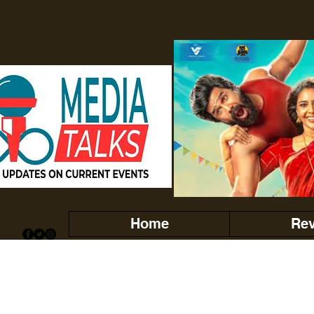
Home
Re