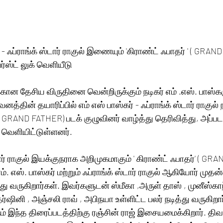
ர் - ஃப்ராங்க் ஸ்டார் ராகுல் இணையும் 'கிராண்ட் ஃபாதர் ' ( GRAN
ர்ஸ்ட் லுக் வெளியீடு
ான தேசிய விருதினை வென்றிருக்கும் நடிகர் எம் .எஸ். பாஸ்கருக
வனத்தின் தயாரிப்பில் எம் எஸ் பாஸ்கர் - ஃப்ராங்க் ஸ்டார் ராகுல் 
' ( GRAND FATHER) படக் குழுவினர் வாழ்த்து தெரிவித்து, அப்பட
கை வெளியிட்டுள்ளனர்.
ார் ராகுல் இயக்குநராக அறிமுகமாகும் ' கிராண்ட் ஃபாதர்' ( GR
எம். எஸ். பாஸ்கர் மற்றும் ஃப்ராங்க் ஸ்டார் ராகுல் ஆகியோர் மு
து வருகிறார்கள். இவர்களுடன் ஸ்மீகா ,அருள் தாஸ் , முனீஸ்காந்த
தர்ஷினி , அஞ்சலி ராவ் , அபிநயா உள்ளிட்ட பலர் நடித்து வருகிறார்
ம் இந்த திரைப்படத்திற்கு ரஞ்சின் ராஜ் இசையமைக்கிறார். திவ