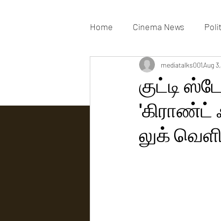
Home
Cinema News
Poli
Movies Gallery
mediatalks001
Actress G
Aug 3
குட்டி ஸ்ட
'கிராண்ட் 
Tv news
லுக் வெளி