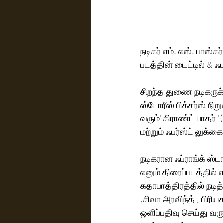
நடிகர் எம். எஸ். பாஸ்க
படத்தின் டைட்டில் & ஃப
சிறந்த துணை நடிகருக்க
ஸ்டோரீஸ் பிக்சர்ஸ் நிறு
வரும்' கிராண்ட் பாதர் 
மற்றும் ஃபர்ஸ்ட் லுக்
நடிகரான ஃப்ராங்க் ஸ்ட
எனும் திரைப்படத்தில் 
கதாபாத்திரத்தில் நடித்
,சிவா அரவிந்த் , பிரிய
ஒளிப்பதிவு செய்து வரு