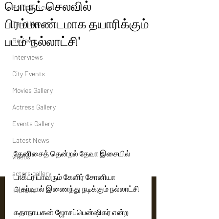
பொருட் செலவில்
Political News
பிரம்மாண்டமாக தயாரிக்கும்
Tamil News
படம் 'நல்லாட்சி'
Reviews
Interviews
City Events
Movies Gallery
Actress Gallery
Events Gallery
Latest News
தேனிசைத் தென்றல் தேவா இசையில்
videos
actors gallery
டாக்டர் யாவரும் கேளிர் சோனியா 
அகர்வால் இணைந்து நடிக்கும் நல்லாட்சி
Tv news
கதாநாயகன் ஜோசப்பென்ஷிகர் என்ற 