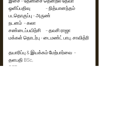
இசை	– தேனிசை தென்றல் தேவா
ஒளிப்பதிவு 		– நித்யானந்தம்
படதொகுப்பு - அருண்
நடனம்  – கலா 
சண்டைப்பயிற்சி	– தவசி ராஜா 
மக்கள் தொடர்பு - டைமண்ட் பாபு, சாவித்ரி
தயாரிப்பு & இயக்கம் மேற்பார்வை  – 
தளபதி BSc,
DFT
தயாரிப்பு - Dr. யாவரும் கேளிர் BE, MBA, 
Ph.D
Cinema News
Latest News
Recent Posts
See All