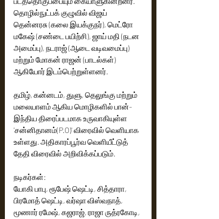
படத்தொகுப்பையும் கையாளுகின்றனர். 
தொழில்நுட்பக் குழுவில் விஜய் 
தென்னரசு (கலை இயக்குநர்), மெட்ரோ 
மகேஷ் (சண்டை பயிற்சி), ஜாய் மதி (நடன 
அமைப்பு), நடராஜ் (ஆடை வடிவமைப்பு) 
மற்றும் மோகன் ராஜன் (பாடல்கள்) 
ஆகியோர் இடம்பெற்றுள்ளனர்.
தமிழ், கன்னடம், துளு, தெலுங்கு மற்றும் 
மலையாளம் ஆகிய மொழிகளில் பான்-
இந்திய திரைப்படமாக உருவாகியுள்ள 
'சன்னிதானம்(P.O)' விரைவில் வெளியாக 
உள்ளது. அதிகாரப்பூர்வ வெளியீட்டுத் 
தேதி விரைவில் அறிவிக்கப்படும்.
நடிகர்கள்:
யோகி பாபு, ரூபேஷ் ஷெட்டி, சித்தாரா, 
பிரமோத் ஷெட்டி, வர்ஷா விஸ்வநாத், 
மூணார் ரமேஷ், கஜராஜ், ராஜா ருத்ரகோடி, 