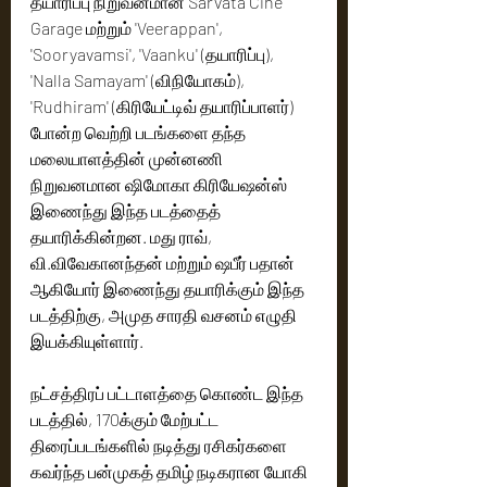
தயாரிப்பு நிறுவனமான Sarvata Cine 
Garage மற்றும் 'Veerappan', 
'Sooryavamsi', 'Vaanku' (தயாரிப்பு), 
'Nalla Samayam' (விநியோகம்), 
'Rudhiram' (கிரியேட்டிவ் தயாரிப்பாளர்) 
போன்ற வெற்றி படங்களை தந்த 
மலையாளத்தின் முன்னணி 
நிறுவனமான ஷிமோகா கிரியேஷன்ஸ் 
இணைந்து இந்த படத்தைத் 
தயாரிக்கின்றன. மது ராவ், 
வி.விவேகானந்தன் மற்றும் ஷபீர் பதான் 
ஆகியோர் இணைந்து தயாரிக்கும் இந்த 
படத்திற்கு, அமுத சாரதி வசனம் எழுதி 
இயக்கியுள்ளார்.
நட்சத்திரப் பட்டாளத்தை கொண்ட இந்த 
படத்தில், 170க்கும் மேற்பட்ட 
திரைப்படங்களில் நடித்து ரசிகர்களை 
கவர்ந்த பன்முகத் தமிழ் நடிகரான யோகி 