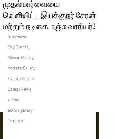
முதல் பார்வையை
Political News
வெளியிட்ட இயக்குநர் சேரன்
Tamil News
மற்றும் நடிகை மஞ்சு வாரியர்!
Reviews
Interviews
City Events
Movies Gallery
Actress Gallery
Events Gallery
Latest News
videos
actors gallery
Tv news