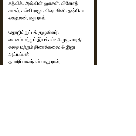
சத்விக், அஷ்வின் ஹாசன், வினோத் 
சாகர், கல்கி ராஜா, விஷாலினி, தஷ்மிகா 
லக்ஷ்மண், மது ராவ்.
தொழில்நுட்பக் குழுவினர்:
வசனம் மற்றும் இயக்கம்: அமுத சாரதி
கதை மற்றும் திரைக்கதை: அஜினு 
அய்யப்பன்
தயாரிப்பாளர்கள்: மது ராவ், 
வி.விவேகானந்தன் மற்றும் ஷபீர் பதான்
தயாரிப்பு நிறுவனம்: சர்வத்தா சினி 
கேரேஜ் மற்றும் ஷிமோகா கிரியேஷன்ஸ்
ஒளிப்பதிவு: வினோத் பாரதி
இசை: அருண் ராஜ்
படத்தொகுப்பு: பிகே
கலை இயக்குநர்: விஜய் தென்னரசு
இணை இயக்குநர்கள்: ஷாக்கி அசோக் 
& சுஜேஷ் அன்னி ஈப்பன்
சண்டைப் பயிற்சி: மெட்ரோ மகேஷ்