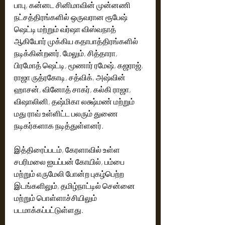
பாபு, கன்னட சினிமாவின் முன்னணி 
நட்சத்திரங்களில் ஒருவரான ரூபேஷ் 
ஷெட்டி மற்றும் வர்ஷா விஸ்வநாத் 
ஆகியோர் முக்கிய கதாபாத்திரங்களில் 
நடிக்கின்றனர். மேலும், சித்தாரா, 
பிரமோத் ஷெட்டி, மூணார் ரமேஷ், கஜராஜ், 
ராஜா ருத்ரகோடி, சத்விக், அஷ்வின் 
ஹாசன், வினோத் சாகர், கல்கி ராஜா, 
விஷாலினி, தஷ்மிகா லக்ஷ்மண் மற்றும் 
மது ராவ் உள்ளிட்ட பலரும் துணை 
நடிகர்களாக நடித்துள்ளனர்.
இத்திரைப்படம், கேரளாவில் உள்ள 
சபரிமலை ஐயப்பன் கோயில், பம்பை 
மற்றும் எருமேலி போன்ற புகழ்பெற்ற 
இடங்களிலும், தமிழ்நாட்டில் சென்னை 
மற்றும் பொள்ளாச்சியிலும் 
படமாக்கப்பட்டுள்ளது.