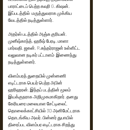
பாராட்டைப் பெற்ற கவுரி G. கிஷன், 
இப்படத்தில்  மருத்துவராக முக்கிய 
வேடத்தில் நடித்துள்ளார்.
அதர்ஸ் படத்தில் அஞ்சு குரியன், 
முனீஷ்காந்த், ஹரீஷ் பேரடி, மாளா 
பார்வதி, ஜகன், R.சுந்தர்ராஜன் உள்ளிட்ட 
வலுவான நடிகர் பட்டாளம்  இணைந்து 
நடித்துள்ளனர்.
விளம்பரத் துறையில் முன்னணி 
எடிட்டராக பெயர் பெற்ற அபின் 
ஹரிஹரன், இந்தப் படத்தின் மூலம் 
இயக்குநராக அறிமுகமாகிறார். தனது 
கேரியரை மலையாள சேட்டிலைட்  
தொலைக்காட்சியில் 3D அனிமேட்டராக  
தொடங்கிய அவர், பின்னர் துபாயில் 
திரைப்பட விளம்பர எடிட்டராக சிறந்து 