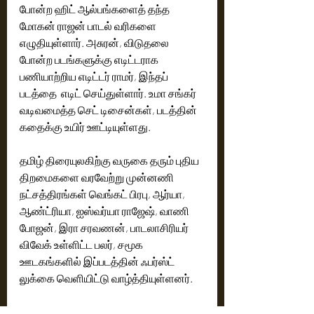
போன்ற ஹிட் ஆல்பங்களைத் தந்த 
மோகன் ராஜன் பாடல் வரிகளை 
எழுதியுள்ளார். அசுரன், விடுதலை 
போன்ற படங்களுக்கு எடிட்டராக 
பணியாற்றிய எடிட்டர் ராமர், இந்தப் 
படத்தை  எடிட் செய்துள்ளார். உமா சங்கர் 
வடிவமைத்த செட் டிசைன்கள், படத்தின் 
கதைக்கு உயிர் ஊட்டியுள்ளது.
தமிழ் திரையுலகிற்கு வருகை தரும் புதிய 
திறமைகளை வரவேற்று முன்னணி 
நட்சத்திரங்கள் வெங்கட் பிரபு, ஆர்யா, 
ஆண்ட்ரியா, ஐஸ்வர்யா ராஜேஷ், வாணி 
போஜன், இரா சரவணன், பாடலாசிரியர் 
விவேக் உள்ளிட்ட பலர், சமூக 
ஊடகங்களில் இப்படத்தின் ஃபர்ஸ்ட் 
லுக்கை வெளியிட்டு வாழ்த்தியுள்ளனர்.
கிராண்ட் பிக்சர்ஸ் (Grand Pictures) 