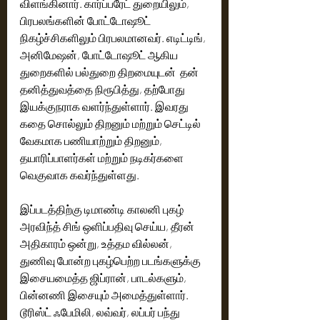
விளங்கினார். கார்ப்பரேட் துறையிலும், 
பிரபலங்களின் போட்டோஷூட் 
நிகழ்ச்சிகளிலும் பிரபலமானவர். எடிட்டிங், 
அனிமேஷன், போட்டோஷூட் ஆகிய 
துறைகளில் பல்துறை திறமையுடன்  தன் 
தனித்துவத்தை நிரூபித்து, தற்போது 
இயக்குநராக வளர்ந்துள்ளார். இவரது 
கதை சொல்லும் திறனும் மற்றும் செட்டில் 
வேகமாக பணியாற்றும் திறனும், 
தயாரிப்பாளர்கள் மற்றும் நடிகர்களை 
வெகுவாக கவர்ந்துள்ளது.
இப்படத்திற்கு டிமாண்டி காலனி புகழ் 
அரவிந்த் சிங் ஒளிப்பதிவு செய்ய, தீரன் 
அதிகாரம் ஒன்று, உத்தம வில்லன், 
துணிவு போன்ற புகழ்பெற்ற படங்களுக்கு  
இசையமைத்த ஜிப்ரான், பாடல்களும், 
பின்னணி இசையும் அமைத்துள்ளார். 
டூரிஸ்ட் ஃபேமிலி, லவ்வர், லப்பர் பந்து 