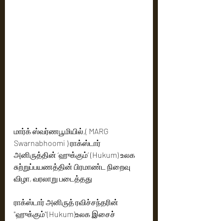
மார்க் ஸ்வர்ணபூமியில்,( MARG 
Swarnabhoomi ) ராக்ஸ்டார் 
அனிருத்தின் ‘ஹுக்கும்’ (Hukum) உலக 
சுற்றுப்பயணத்தின் பிரமாண்ட நிறைவு 
விழா, வரலாறு படைத்தது
ராக்ஸ்டார் அனிருத் ரவிச்சந்தரின் 
"ஹுக்கும்"(Hukum)உலக இசைச் 