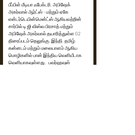
பீப்பிள் மீடியா ஃபேக்டரி, அபிஷேக் 
அகர்வால் ஆர்ட்ஸ் - மற்றும் ஏகே 
என்டர்டெயின்மென்ட்ஸ் ஆகியவற்றின் 
சார்பில் டி ஜி விஸ்வ பிரசாத் மற்றும் 
அபிஷேக் அகர்வால் தயாரித்துள்ள G2 
திரைப்படம் தெலுங்கு, இந்தி, தமிழ், 
கன்னடம் மற்றும் மலையாளம் ஆகிய 
மொழிகளில் பான் இந்திய வெளியீடாக 
வெளியாகவுள்ளது.   பவர்ஹவுஸ் 
நடிகர்கள் மற்றும் ஸ்பை த்ரில்லர் 
வகையில் இதுவரை இல்லாத களத்தில் 
உருவாகியுள்ள கதையில், G2 
சந்தேகத்திற்கு இடமின்றி முற்றிலும் 
புதிதான அனுபவமாக இருக்கும். 
G2 விரைவில் பெரிய திரைகளில் 
வரவிருக்கும் நிலையில், முற்றிலும் புதிய 
களத்திற்குள் பயணிக்கத் தயாராகுங்கள்!