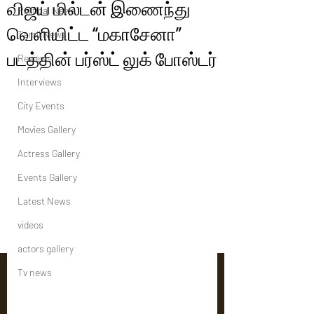
விஜய் மில்டன் இணைந்து
Political News
வெளியிட்ட “மகாசேனா”
Tamil News
படத்தின் பர்ஸ்ட் லுக் போஸ்டர்
Reviews
Interviews
City Events
Movies Gallery
Actress Gallery
Events Gallery
Latest News
videos
actors gallery
Tv news