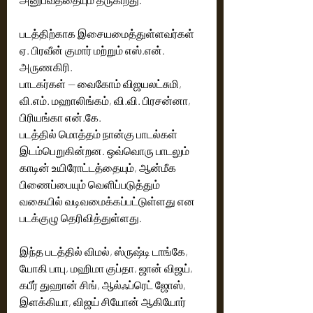
படத்திற்காக இசையமைத்துள்ளவர்கள் 
ஏ. பிரவீன் குமார் மற்றும் எஸ்.என். 
அருணகிரி.
பாடகர்கள் — வைகோம் விஜயலட்சுமி, 
வி.எம். மஹாலிங்கம், வி.வி. பிரசன்னா, 
பிரியங்கா என்.கே.
படத்தில் மொத்தம் நான்கு பாடல்கள் 
இடம்பெறுகின்றன. ஒவ்வொரு பாடலும் 
காடின் உயிரோட்டத்தையும், ஆன்மீக 
பிணைப்பையும் வெளிப்படுத்தும் 
வகையில் வடிவமைக்கப்பட்டுள்ளது என 
படக்குழு தெரிவித்துள்ளது.
இந்த படத்தில் விமல், ஸ்ருஷ்டி டாங்கே, 
யோகி பாபு, மஹிமா குப்தா, ஜான் விஜய், 
கபீர் துஹான் சிங், ஆல்ஃப்ரெட் ஜோஸ், 
இளக்கியா, விஜய் சியோன் ஆகியோர் 