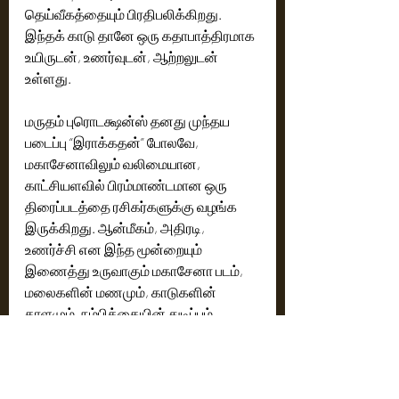
தெய்வீகத்தையும் பிரதிபலிக்கிறது. 
இந்தக் காடு தானே ஒரு கதாபாத்திரமாக 
உயிருடன், உணர்வுடன், ஆற்றலுடன் 
உள்ளது. 
மருதம் புரொடக்ஷன்ஸ் தனது முந்தய 
படைப்பு “இராக்கதன்” போலவே, 
மகாசேனாவிலும் வலிமையான, 
காட்சியளவில் பிரம்மாண்டமான ஒரு 
திரைப்படத்தை ரசிகர்களுக்கு வழங்க 
இருக்கிறது. ஆன்மீகம், அதிரடி, 
உணர்ச்சி என இந்த மூன்றையும் 
இணைத்து உருவாகும் மகாசேனா படம், 
மலைகளின் மணமும், காடுகளின் 
தாளமும், நம்பிக்கையின் துடிப்பும் 
கொண்ட ஒரு மறக்கமுடியாத திரைப்பட 
அனுபவமாக அமையும் என்று நம்பிக்கை 
தெரிவிக்கிறோம்.