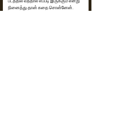
படத்தில் வந்தால் எப்படி இருக்கும் என்று 
நினைத்து தான் கதை சொன்னேன். 
அவருக்கும் பிடித்து விட்டது. 
மமிதாவுக்கும் நன்றி. 'பிரேமலு', 'சூப்பர் 
சரண்யா'வில் என்ன செய்தாரோ அதுவும் 
இந்த படத்தில் இருக்கும். அதை தாண்டி 
நிறைய எமோஷனாகவும் நடித்துள்ளார் 
மமிதா. படத்தில் உங்களுக்கு 
எல்லோருக்கும் பிடித்த பயங்கர 
ஹைப்பரான பிரதீப்பையும் பார்ப்பீர்கள். 
இன்னொரு பக்கம் மெச்சூர்டான, 
எமோஷனலான இன்னொரு வெர்ஷன் 
பிரதீப்பையும் பார்ப்பீர்கள். என்னுடைய 
முதல் படத்திலேயே நான் என்ன 
நினைத்தேனோ அதை அப்படியே 
கொண்டு வர சப்போர்ட் செய்த பிரதீப் 
மற்றும் தயாரிப்பாளர்களுக்கு நன்றி. என் 
படக்குழுவினர் அனைவருக்கும் நன்றி. 
திரையரங்கில் பார்த்து கொண்டாடும் 