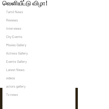
வெளியீட்டு விழா!
Political News
Tamil News
Reviews
Interviews
City Events
Movies Gallery
Actress Gallery
Events Gallery
Latest News
videos
actors gallery
Tv news