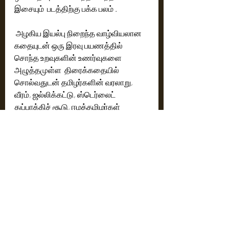
இசையும்  படத்திற்கு பக்க பலம் .
 அழகிய இயல்பு நிறைந்த வாழ்வியலான 
கதையுடன் ஒரு இரவு பயணத்தில்  
சொந்த உறவுகளின் உணர்வுகளை 
அழுத்தமுள்ள  திரைக்கதையில்  
சொல்வதுடன் தமிழர்களின் வரலாறு, 
வீரம், ஜல்லிக்கட்டு, ஸ்டெர்லைட் 
துப்பாக்கிச் சூடு, ஈழத்தமிழர்கள் 
படுகொலை என  சமூக கருத்துகளை 
உணர்ச்சியுள்ள தமிழன் வெளிப்படுத்தும் 
,,,,,பாராட்டுக்குரிய காட்சிகளுடன் 
தரமான படமாக இயக்கியுள்ளார் 
இயக்குநர் சி.பிரேம்குமார்.
ரேட்டிங் - 3.5 / 5
Reviews
Latest News