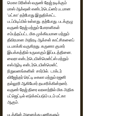
மெகா பிரின்ஸ் வருண் தேஜ் நடிக்கும் 
மாஸ் ஆக்‌ஷன் எண்டர்டெய்னர் படமான 
"மட்கா" தற்போது இறுதிக்கட்ட 
படப்பிடிப்பில் உள்ளது. தற்போது, படக்​​குழு 
வருண் தேஜ் மற்றும் போராளிகள் 
சம்பந்தப்பட்ட மிக முக்கியமான மற்றும் 
தீவிரமான அதிரடி ஆக்சன் காட்சிகளைப் 
படமாக்கி வருகிறது. கருணா குமார் 
இயக்கத்தில் உருவாகும் இப்படத்தினை, 
வைரா என்டர்டெயின்மென்ட்ஸ் மற்றும் 
எஸ்ஆர்டி என்டர்டெயின்மென்ட் 
நிறுவனங்களின்  சார்பில்,  டாக்டர் 
விஜேந்தர் ரெட்டி டீகலா மற்றும் ரஜனி 
தல்லூரி ஆகியோர் தயாரிக்கின்றனர். 
வருண் தேஜ் திரை வரலாற்றில் மிக அதிக 
பட்ஜெட்டில் எடுக்கப்படும் படம் மட்கா 
ஆகும்.
படத்தின் அனைத்து பணிகளும்  