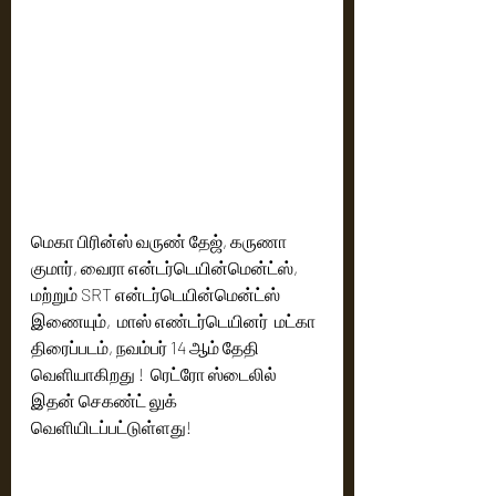
மெகா பிரின்ஸ் வருண் தேஜ், கருணா 
குமார், வைரா என்டர்டெயின்மென்ட்ஸ், 
மற்றும் SRT என்டர்டெயின்மென்ட்ஸ் 
இணையும்,  மாஸ் எண்டர்டெயினர்  மட்கா 
திரைப்படம், நவம்பர் 14 ஆம் தேதி 
வெளியாகிறது !  ரெட்ரோ ஸ்டைலில் ​​
இதன் செகண்ட் லுக்  
வெளியிடப்பட்டுள்ளது!