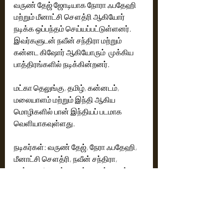
வருண் தேஜ் ஜோடியாக நோரா ஃபதேஹி 
மற்றும் மீனாட்சி சௌத்ரி ஆகியோர் 
நடிக்க ஒப்பந்தம் செய்யப்பட்டுள்ளனர். 
இவர்களுடன் நவீன் சந்திரா மற்றும் 
கன்னட கிஷோர் ஆகியோரும்  முக்கிய 
பாத்திரங்களில் நடிக்கின்றனர்.  
மட்கா தெலுங்கு, தமிழ், கன்னடம், 
மலையாளம் மற்றும் இந்தி ஆகிய 
மொழிகளில் பான் இந்தியப் படமாக 
வெளியாகவுள்ளது.
நடிகர்கள்: வருண் தேஜ், நேரா ஃபதேஹி, 
மீனாட்சி சௌத்ரி, நவீன் சந்திரா, 
கன்னட கிஷோர், அஜய் கோஷ், மைம் 
கோபி, ரூபாலட்சுமி, விஜய்ராம ராஜு, 
ஜெகதீஷ், ராஜ் திரந்தாஸ்
தொழில்நுட்பக் குழு: 