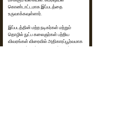
கொண்டாட்டமாக இப்படத்தை 
உருவாக்கவுள்ளார்.
இப்படத்தின் மற்ற நடிகர்கள் மற்றும் 
தொழில் நுட்ப கலைஞர்கள் பற்றிய 
விவரங்கள் விரைவில் அதிகாரப்பூர்வமாக 
வெளியிடப்படும் என தயாரிப்பு தரப்பு 
கூறியுள்ளது.
Cinema News
Latest News
Recent Posts
See All