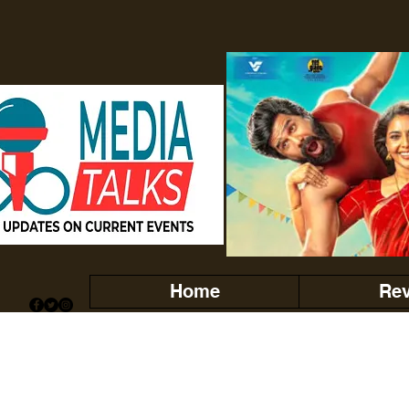
Home
Re