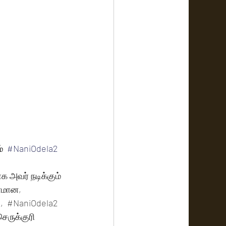
  
#NaniOdela2
 அவர் நடிக்கும் 
னமான, 
  
#NaniOdela2
ெருக்குரி 