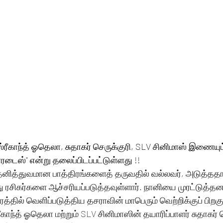
, ஸ்ரீகாந்த் ஓதெலா, சுதாகர் செருக்குரி, SLV சினிமாஸ் இணையும்
பாரடைஸ்" என்று தலைப்பிடப்பட்டுள்ளது !!
ி, தனித்துவமான பாத்திரங்களைத் தருவதில் வல்லவர், அடுத்ததாக
து ரசிகர்களை ஆச்சரியப்படுத்தவுள்ளார். நானியை முரட்டுத்த
ரத்தில் வெளிப்படுத்திய தசராவின் மாபெரும் வெற்றிக்குப் பிறகு,
ரீகாந்த் ஓதெலா மற்றும் SLV சினிமாஸின் தயாரிப்பாளர் சுதாகர் ச