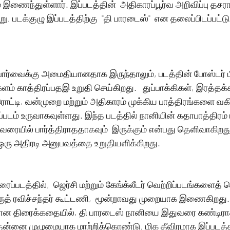
இணைந்துள்ளார். இப்படத்தின்  அதிகாரப்பூர்வ அறிவிப்பு தசர
ு, படக்குழு இப்படத்திற்கு  "தி பாரடைஸ்"  என தலைப்பிடப்பட்
பார்வைக்கு அமைதியானதாக இருந்தாலும், படத்தின் போஸ்டர் ம
ளம் காத்திரப்பதஇ உறுதி செய்கிறது.   துப்பாக்கிகள், இரத்தக்க
ரொட்டி, வன்முறை மற்றும் அதிகாரம் முக்கிய பாத்திரங்களை வகிக
படம் உருவாகவுள்ளது. இந்த படத்தில் நானியின் கதாபாத்திரம் ம
ரையில் பார்த்திராததாகவும்  இருக்கும் என்பது தெளிவாகிறது
ஒரு அதிரடி அனுபவத்தை உறுதியளிக்கிறது.
ைப்படத்தில்,  ஜெர்சி மற்றும் கேங்க்லீடர் வெற்றிப்படங்களைத் 
ிருத் ரவிச்சந்தர் கூட்டணி,  மூன்றாவது முறையாக இணைகிறது.   
ன திரைக்கதையில், தி பாரடைஸ் நானியை இதுவரை கண்டிரா
தன்னை முழுமையாக மாற்றிக்கொண்டு, மிக தீவிரமாக இப்படத்த