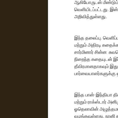
ஆகியோருடன் மீண்டும் 
வெளியிடப்பட்டது, இன்ற
அறிவித்துள்ளது.
இந்த தலைப்பு, வெளிப்
மற்றும் அதிரடி கதைக்க
சார்மினார் சின்ன  சுவ
நிறைந்த கதையுடன் இப்
தீவிரமானதாகவும் இதுவ
பார்வையாளர்களுக்கு 
இந்த பான்-இந்தியா திர
மற்றும் ராக்ஸ்டார் அன
ஓதெலாவின் அழுத்தமா
வழங்கவுள்ளது. நானி 