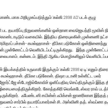
மாண்டமாக அறிமுகப்படுத்தும் 'கல்கி 2898 AD' படக் குழு
 பட தயாரிப்பு நிறுவனங்களில் ஒன்றான வைஜெயந்தி மூவிஸ் ந
்டாடிடும் வகையில், இந்திய திரையுலகின் முன்னணி நட்சத
அமிதாப் பச்சன்- கமல்ஹாசன்- தீபிகா படுகோன் ஒன்றிணைந்து நட
தின் முன்னோட்டம் வெளியிடப்பட்டிருக்கிறது.   இந்த முன்னோட்டம்
லையாளம், கன்னடம், இந்தி ஆகிய மொழிகளிலும் வெளியிடப்பட்ட
 இயக்கத்தில் உருவாகி இருக்கும் 'கல்கி 2898 ஏ டி' எனும் திரைப
, கமல்ஹாசன், தீபிகா படுகோன், திஷா படானி உள்ளிட்ட பலர் 
 டிஜோர்ட்ஜே ஸ்டோஜில்கோவிச் ஒளிப்பதிவு செய்திருக்கும் இந்த த
ையமைத்திருக்கிறார். கோத்தகிரி வெங்கடேஸ்வர ராவ் படத்த
க்கிறார்.  ஃபேண்டஸி சயின்ஸ் ஃபிக்சன் ஜானரிலான இந்தத் 
வனம் சார்பில் தயாரிப்பாளர்கள் சி. அஸ்வினி தத், ஸ்வப்னா தத்