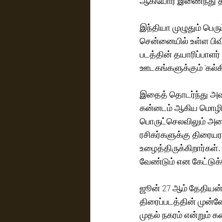
ஆகியோர் இணைந்து தயா
இந்தியா முழுதும் பெரும
சென்னையில் உள்ள பிவ
படத்தின் தயாரிப்பாளர
ஊடகங்களுக்கும் 'கல்கி
இதைத் தொடர்ந்து அவர் 
கன்னடம் ஆகிய மொழிகள
பொருட்செலவிலும் அனை
ரசிகர்களுக்கு திரை
உழைத்திருக்கிறார்கள்
வேண்டும் என கேட்டுக்க
ஜூன் 27 ஆம் தேதியன்ற
திரைப்படத்தின் முன்னோ
முதல் நகரம் என்றும் கட