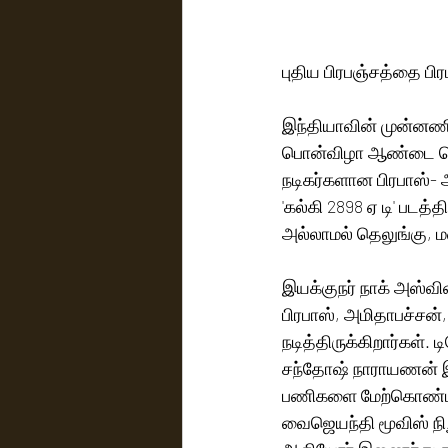
புதிய பிரபஞ்சத்தை பிர
இந்தியாவின் முன்னணி
பொன்விழா ஆண்டை கொண
நடிகர்களான பிரபாஸ்- 
'கல்கி 2898 ஏ டி' படத்
அல்லாமல் தெலுங்கு, ம
இயக்குநர் நாக் அஸ்வின்
பிரபாஸ், அமிதாபச்சன்
நடித்திருக்கிறார்கள்.
சந்தோஷ் நாராயணன் இச
பணிகளை மேற்கொண்டிரு
வைஜெயந்தி மூவிஸ் நிறு