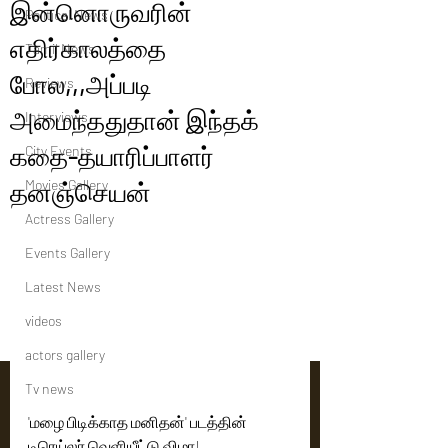
இன்னொருவரின்
Political News
எதிர்காலத்தை
Tamil News
போல,,,அப்படி
Reviews
அமைந்ததுதான் இந்தக்
Interviews
கதை-தயாரிப்பாளர்
City Events
தனஞ்செயன்
Movies Gallery
Actress Gallery
Events Gallery
Latest News
videos
actors gallery
Tv news
'மழை பிடிக்காத மனிதன்' படத்தின் 
டிரெய்லர் வெளியீட்டு விழா!