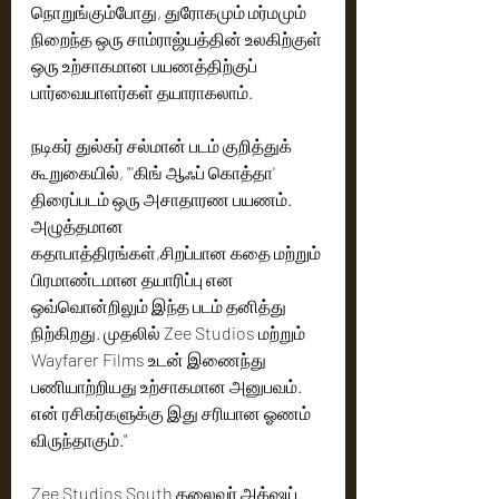
நொறுங்கும்போது, துரோகமும் மர்மமும் 
நிறைந்த ஒரு சாம்ராஜ்யத்தின் உலகிற்குள் 
ஒரு உற்சாகமான பயணத்திற்குப் 
பார்வையாளர்கள் தயாராகலாம்.
நடிகர் துல்கர் சல்மான் படம் குறித்துக் 
கூறுகையில், "'கிங் ஆஃப் கொத்தா' 
திரைப்படம் ஒரு அசாதாரண பயணம். 
அழுத்தமான 
கதாபாத்திரங்கள்,சிறப்பான கதை மற்றும் 
பிரமாண்டமான தயாரிப்பு என 
ஒவ்வொன்றிலும் இந்த படம் தனித்து 
நிற்கிறது. முதலில் Zee Studios மற்றும் 
Wayfarer Films உடன் இணைந்து 
பணியாற்றியது உற்சாகமான அனுபவம். 
என் ரசிகர்களுக்கு இது சரியான ஓணம் 
விருந்தாகும்."
Zee Studios South தலைவர் அக்‌ஷய் 