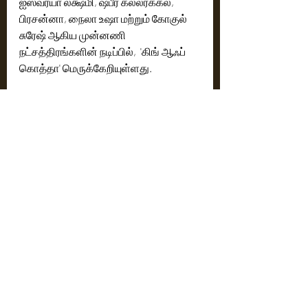
ஐஸ்வர்யா லக்ஷ்மி, ஷபீர் கல்லரக்கல், 
பிரசன்னா, நைலா உஷா மற்றும் கோகுல் 
சுரேஷ் ஆகிய முன்னணி 
நட்சத்திரங்களின் நடிப்பில்,  'கிங் ஆஃப் 
கொத்தா' மெருக்கேறியுள்ளது.
Zee Studios மற்றும் Wayfarer Films 
கூட்டணியில் 'கிங் ஆஃப் கொத்தா' ஒரு 
தலைசிறந்த படைப்பாக உருவாகியுள்ளது , 
இந்த படைப்பு அற்புதமான பெயர் பெற்ற 
இரண்டு நிறுவனங்களுக்கு ஒரு 
அடையாளமாக இருக்கும். அபிலாஷ் 
ஜோஷி இயக்கியுள்ள இந்தத் திரைப்படம் 
அசைக்க முடியாத அதிகாரத்திற்கான 
போரை, ஒரு மாறுபட்ட உலகத்தை நம் 
கண்முன் கொண்டு வருகிறது. 
தற்போது வெளியாகியுள்ள டிரெய்லர் ஒரு 
பரபரப்பான சினிமா அனுபவத்திற்கு களம் 