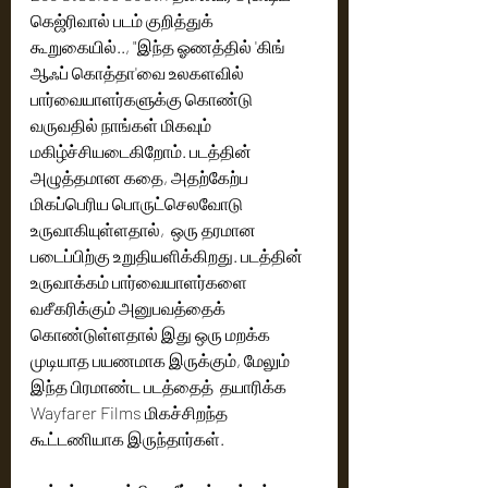
கெஜ்ரிவால் படம் குறித்துக் 
கூறுகையில்.., "இந்த ஓணத்தில் 'கிங் 
ஆஃப் கொத்தா'வை உலகளவில் 
பார்வையாளர்களுக்கு கொண்டு 
வருவதில் நாங்கள் மிகவும் 
மகிழ்ச்சியடைகிறோம். படத்தின் 
அழுத்தமான கதை, அதற்கேற்ப 
மிகப்பெரிய பொருட்செலவோடு 
உருவாகியுள்ளதால்,  ஒரு தரமான 
படைப்பிற்கு உறுதியளிக்கிறது. படத்தின் 
உருவாக்கம் பார்வையாளர்களை 
வசீகரிக்கும் அனுபவத்தைக் 
கொண்டுள்ளதால் இது ஒரு மறக்க 
முடியாத பயணமாக இருக்கும், மேலும் 
இந்த பிரமாண்ட படத்தைத்  தயாரிக்க 
Wayfarer Films மிகச்சிறந்த 
கூட்டணியாக இருந்தார்கள். 