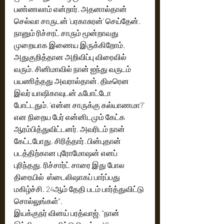
பண்ணலாம் என்றார். அதனால்தான் 
செல்வா சாருடன் 'பரகாசுரன்' செய்தேன். 
நானும் ரிச்சரட் சாரும் மூன்றாவது 
முறையாக இணைய இருக்கிறோம். 
அதுகுறித்தான அறிவிப்பு விரைவில் 
வரும். சினிமாவில் நான் ஐந்து வருடம் 
பயணித்தது அவரால்தான். திடீரென 
இவர் யாஷிகாவுடன் ஃபோட்டோ 
போட்டதும், 'என்ன சாருக்கு கல்யாணமா?' 
என நிறைய பேர் என்னிடமும் கேட்க 
ஆரம்பித்துவிட்டனர். அவரிடம் நான் 
கேட்டபோது, சிரித்தார். பின்புதான் 
படத்திற்கான புரோமோஷன் எனப் 
புரிந்தது. ரிச்சார்ட் சாரை இது போல 
திரையில்  ஸ்டைலிஷாகப் பார்ப்பது 
மகிழ்ச்சி. 24ஆம் தேதி படம் பார்த்துவிட்டு 
சொல்லுங்கள்". 
இயக்குநர் வினய் பரத்வாஜ், "நான் 