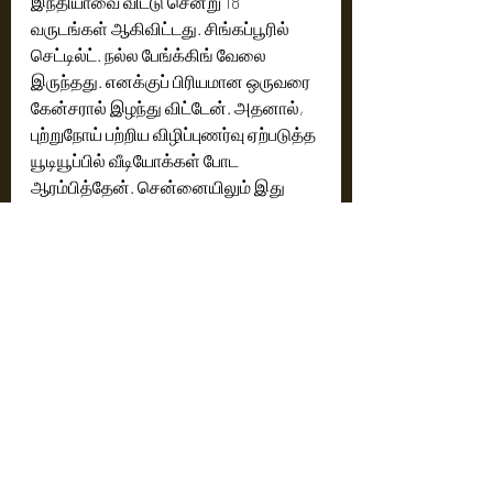
இந்தியாவை விட்டு சென்று 18 
வருடங்கள் ஆகிவிட்டது. சிங்கப்பூரில் 
செட்டில்ட். நல்ல பேங்க்கிங் வேலை 
இருந்தது. எனக்குப் பிரியமான ஒருவரை 
கேன்சரால் இழந்து விட்டேன். அதனால், 
புற்றுநோய் பற்றிய விழிப்புணர்வு ஏற்படுத்த 
யூடியூப்பில் வீடியோக்கள் போட 
ஆரம்பித்தேன். சென்னையிலும் இது 
தொடர்பாக பல நிகழ்ச்சிகள் 
செய்திருக்கிறேன். நல்ல வரவேற்பு 
இருந்தது. சிங்கப்பூரில் ஸ்டார் விஜய், 
கலர்ஸ் தமிழுக்காக நிகழ்ச்சிகள் 
தொகுத்து வழங்கினேன். அதன் பிறகு 
குறும்படம் இயக்குவதற்கான வாய்ப்பும் 
கிடைத்தது. எனக்குள் இருந்த 
இயக்குநரை அப்போதுதான் உணர்ந்தேன். 
மீடியா குளோபல் ஒன் நிறுவனம் கோவிட் 
சமயத்தில் எனக்கு கால் செய்து 
லண்டனில் செய்வது போன்ற ஒரு கதை 