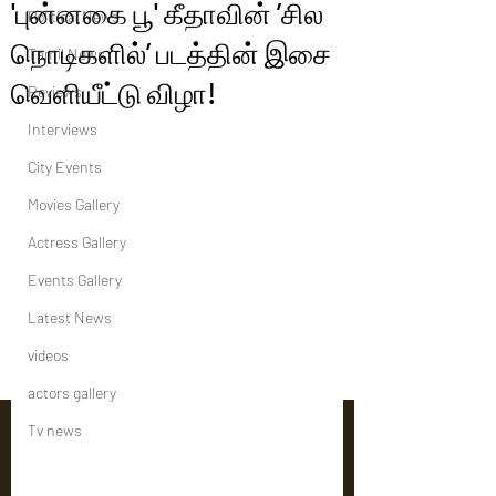
'புன்னகை பூ' கீதாவின் ’சில
Political News
நொடிகளில்’ படத்தின் இசை
Tamil News
வெளியீட்டு விழா!
Reviews
Interviews
City Events
Movies Gallery
Actress Gallery
Events Gallery
Latest News
videos
actors gallery
Tv news