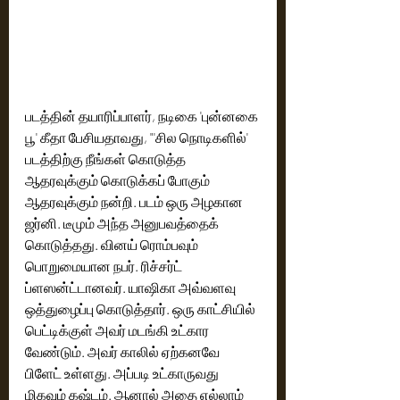
படத்தின் தயாரிப்பாளர், நடிகை 'புன்னகை 
பூ' கீதா பேசியதாவது, "'சில நொடிகளில்' 
படத்திற்கு நீங்கள் கொடுத்த 
ஆதரவுக்கும் கொடுக்கப் போகும் 
ஆதரவுக்கும் நன்றி. படம் ஒரு அழகான 
ஜர்னி. டீமும் அந்த அனுபவத்தைக் 
கொடுத்தது. வினய் ரொம்பவும் 
பொறுமையான நபர். ரிச்சர்ட் 
ப்ளஸன்ட்டானவர். யாஷிகா அவ்வளவு 
ஒத்துழைப்பு கொடுத்தார். ஒரு காட்சியில் 
பெட்டிக்குள் அவர் மடங்கி உட்கார 
வேண்டும். அவர் காலில் ஏற்கனவே 
பிளேட் உள்ளது. அப்படி உட்காருவது 
மிகவும் கஷ்டம். ஆனால் அதை எல்லாம் 