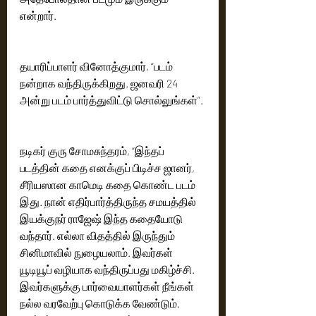
என்றார்.
தயாரிப்பாளர் வினோத்குமார், “படம் 
நன்றாக வந்திருக்கிறது. ஜனவரி 24 
அன்று படம் பார்த்துவிட்டு சொல்லுங்கள்”.
நடிகர் குரு சோமசுந்தரம், “இந்தப் 
படத்தின் கதை எனக்குப் பிடிச்ச ஜானர், 
சீரியஸான காமெடி கதை கொண்ட படம் 
இது. நான் எதிர்பார்த்திருந்த சமயத்தில் 
இயக்குநர் ராஜேஷ் இந்த கதையோடு 
வந்தார். எல்லா விதத்தில் இருந்தும் 
சினிமாவில் நுழையலாம். இவர்கள் 
யூடியூப் வழியாக வந்திருப்பது மகிழ்ச்சி. 
இவர்களுக்கு பார்வையாளர்கள் நீங்கள் 
நல்ல வரவேற்பு கொடுக்க வேண்டும். 